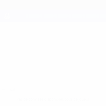
Passer
au
contenu
principal
UEFA Youth League
BRAYDEN
Brayden Clarke Stats
CLARKE
Arsenal
Pays de Galles
Accueil
Pas de données disponibles pour ce joueur