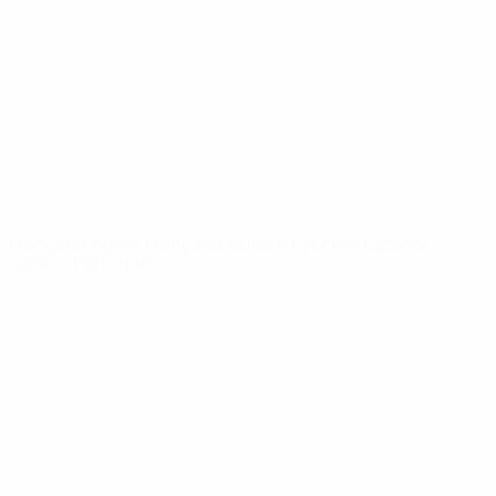
Infos
À propos
LES SITES DE
L'UEFA
fr.UEFA.com
Fondation
UEFA pour
l'enfance
LANGUES
Français
English
Français
Deutsch
Русский
Español
Italiano
Português
Vie privée
Conditions d'utilisation
Politique de cookies
Paramètres des cookies