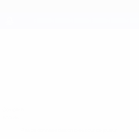
Passer
au
contenu
principal
UEFA Youth League
TRENT
Trent Kone-Doherty Stats
KONE-DOHERTY
Liverpool
Rép. d'Irlande
Comparer
Accueil
Pas de données disponibles pour ce joueur