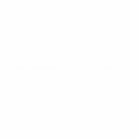
Infos
À propos
LES SITES DE
L'UEFA
fr.UEFA.com
Fondation
UEFA pour
l'enfance
LANGUES
Français
English
Français
Deutsch
Русский
Español
Italiano
Português
Vie privée
Conditions d'utilisation
Politique de cookies
Paramètres des cookies