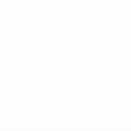
* Suspendue jusqu'à nouvel ordre. <a
href='https://fr.uefa.com/insideuefa/mediaservices/media
148df3adfcb7-1e200e38ed6f-1000--fifa-uefa-suspendem-
equipas-e-seleccoes-russas-de-todas-as-prov/' >En
savoir plus</a>