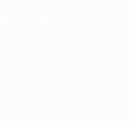
Télécharger l'appli officielle
Vie privée
Conditions d'utilisation
Politique de cookies
Paramètres des cookies
© 1998-2026 UEFA. Tous droits réservés.
La désignation UEFA, le logo de l'UEFA et toutes les marques liées
aux compétitions de l'UEFA sont protégés en tant que marques
et/ou droits d'auteur de l'UEFA. Toute utilisation de ces marques
déposées à des fins commerciales est interdite. L'utilisation de la
plate-forme UEFA.com implique que vous acceptez les Conditions
générales et les Dispositions en matière de vie privée.