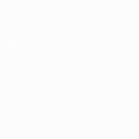
UEFA Nations League
Matches
Infos
Tirages
Histoire
Groupes
À propos
UEFA.tv
Boutique
VOIR
ÉGALEMENT
fr.UEFA.com
Fondation
UEFA pour
l'enfance
Boutique
LANGUES
Français
English
Français
Deutsch
Русский
Español
Italiano
Português