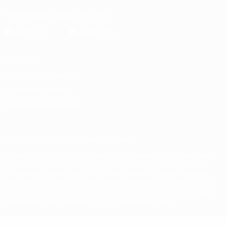
Télécharger l'appli officielle
Vie privée
Conditions d'utilisation
Politique de cookies
Paramètres des cookies
© 1998-2026 UEFA. Tous droits réservés.
La désignation UEFA, le logo de l'UEFA et toutes les marques liées
aux compétitions de l'UEFA sont protégés en tant que marques
et/ou droits d'auteur de l'UEFA. Toute utilisation de ces marques
déposées à des fins commerciales est interdite. L'utilisation de la
plate-forme UEFA.com implique que vous acceptez les Conditions
générales et les Dispositions en matière de vie privée.