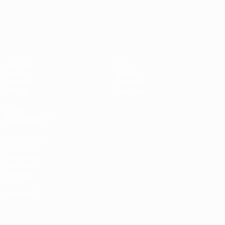
UEFA Nations League
Matches
Infos
Tirages
Histoire
Groupes
À propos
UEFA.tv
Boutique
VOIR
ÉGALEMENT
fr.UEFA.com
Fondation
UEFA pour
l'enfance
Boutique
LANGUES
Français
English
Français
Deutsch
Русский
Español
Italiano
Português