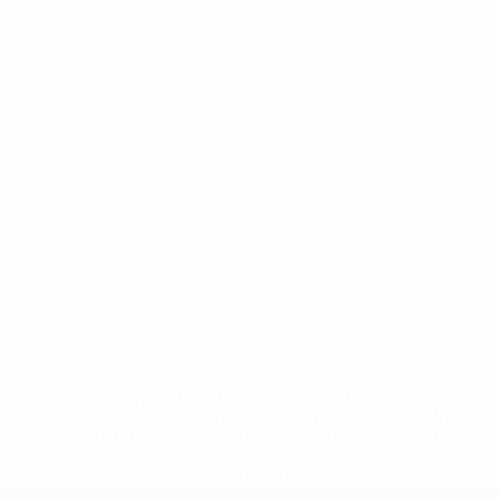
* Suspendue jusqu'à nouvel ordre. <a
href='https://fr.uefa.com/insideuefa/mediaservices/media
148df3adfcb7-1e200e38ed6f-1000--fifa-uefa-suspendem-
equipas-e-seleccoes-russas-de-todas-as-prov/' >En
savoir plus</a>