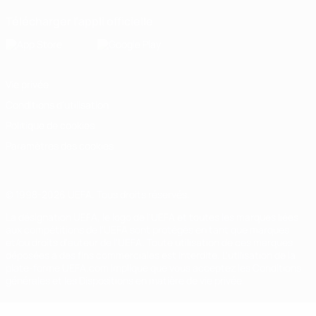
Télécharger l'appli officielle
Vie privée
Conditions d'utilisation
Politique de cookies
Paramètres des cookies
© 1998-2026 UEFA. Tous droits réservés.
La désignation UEFA, le logo de l'UEFA et toutes les marques liées
aux compétitions de l'UEFA sont protégés en tant que marques
et/ou droits d'auteur de l'UEFA. Toute utilisation de ces marques
déposées à des fins commerciales est interdite. L'utilisation de la
plate-forme UEFA.com implique que vous acceptez les Conditions
générales et les Dispositions en matière de vie privée.