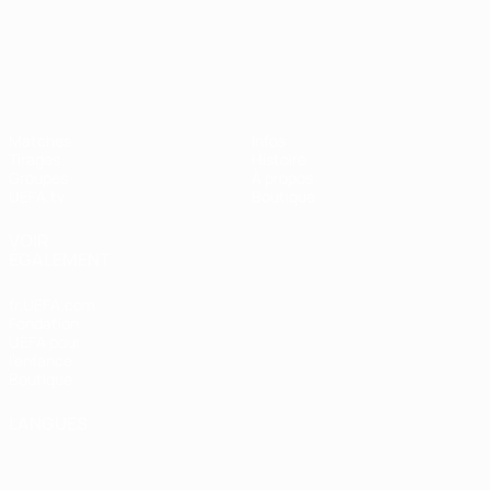
UEFA Nations League
Matches
Infos
Tirages
Histoire
Groupes
À propos
UEFA.tv
Boutique
VOIR
ÉGALEMENT
fr.UEFA.com
Fondation
UEFA pour
l'enfance
Boutique
LANGUES
Français
English
Français
Deutsch
Русский
Español
Italiano
Português