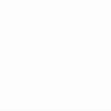
* Suspendue jusqu'à nouvel ordre. <a
href='https://fr.uefa.com/insideuefa/mediaservices/media
148df3adfcb7-1e200e38ed6f-1000--fifa-uefa-suspendem-
equipas-e-seleccoes-russas-de-todas-as-prov/' >En
savoir plus</a>