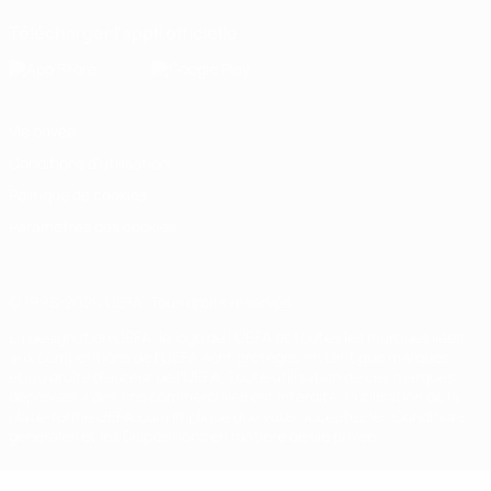
Télécharger l'appli officielle
Vie privée
Conditions d'utilisation
Politique de cookies
Paramètres des cookies
© 1998-2026 UEFA. Tous droits réservés.
La désignation UEFA, le logo de l'UEFA et toutes les marques liées
aux compétitions de l'UEFA sont protégés en tant que marques
et/ou droits d'auteur de l'UEFA. Toute utilisation de ces marques
déposées à des fins commerciales est interdite. L'utilisation de la
plate-forme UEFA.com implique que vous acceptez les Conditions
générales et les Dispositions en matière de vie privée.