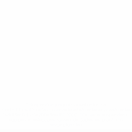
* Suspendue jusqu'à nouvel ordre. <a
href='https://fr.uefa.com/insideuefa/mediaservices/media
148df3adfcb7-1e200e38ed6f-1000--fifa-uefa-suspendem-
equipas-e-seleccoes-russas-de-todas-as-prov/' >En
savoir plus</a>