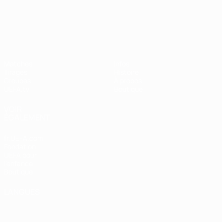
UEFA Nations League
Matches
Infos
Tirages
Histoire
Groupes
À propos
UEFA.tv
Boutique
VOIR
ÉGALEMENT
fr.UEFA.com
Fondation
UEFA pour
l'enfance
Boutique
LANGUES
Français
English
Français
Deutsch
Русский
Español
Italiano
Português