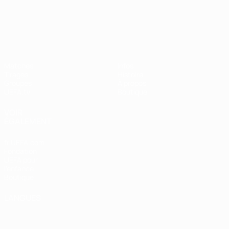
UEFA Nations League
Matches
Infos
Tirages
Histoire
Groupes
À propos
UEFA.tv
Boutique
VOIR
ÉGALEMENT
fr.UEFA.com
Fondation
UEFA pour
l'enfance
Boutique
LANGUES
Français
English
Français
Deutsch
Русский
Español
Italiano
Português