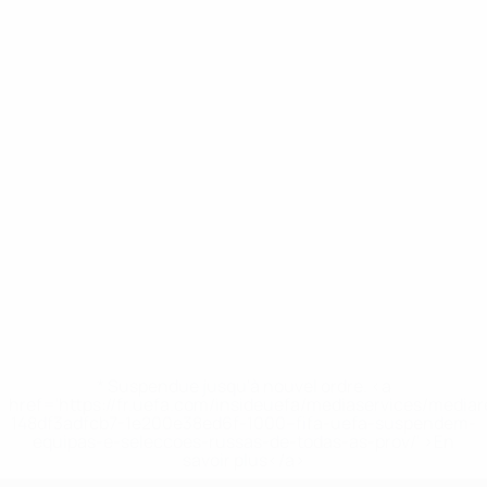
* Suspendue jusqu'à nouvel ordre. <a
href='https://fr.uefa.com/insideuefa/mediaservices/media
148df3adfcb7-1e200e38ed6f-1000--fifa-uefa-suspendem-
equipas-e-seleccoes-russas-de-todas-as-prov/' >En
savoir plus</a>