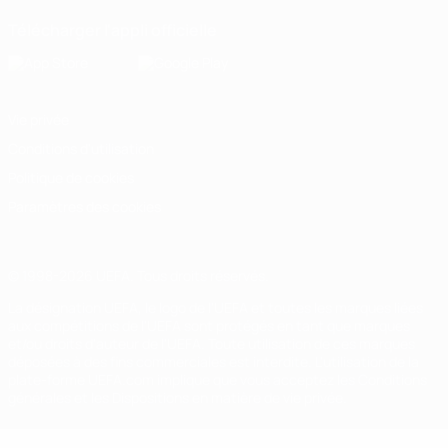
Télécharger l'appli officielle
Vie privée
Conditions d'utilisation
Politique de cookies
Paramètres des cookies
© 1998-2026 UEFA. Tous droits réservés.
La désignation UEFA, le logo de l'UEFA et toutes les marques liées
aux compétitions de l'UEFA sont protégés en tant que marques
et/ou droits d'auteur de l'UEFA. Toute utilisation de ces marques
déposées à des fins commerciales est interdite. L'utilisation de la
plate-forme UEFA.com implique que vous acceptez les Conditions
générales et les Dispositions en matière de vie privée.