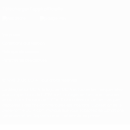
Télécharger l'appli officielle
Vie privée
Conditions d'utilisation
Politique de cookies
Paramètres des cookies
© 1998-2026 UEFA. Tous droits réservés.
La désignation UEFA, le logo de l'UEFA et toutes les marques liées
aux compétitions de l'UEFA sont protégés en tant que marques
et/ou droits d'auteur de l'UEFA. Toute utilisation de ces marques
déposées à des fins commerciales est interdite. L'utilisation de la
plate-forme UEFA.com implique que vous acceptez les Conditions
générales et les Dispositions en matière de vie privée.