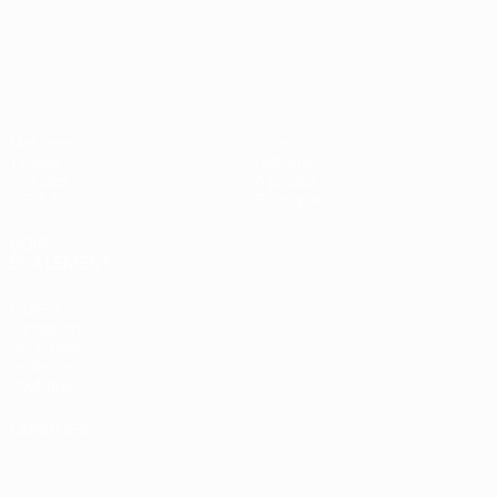
UEFA Nations League
Matches
Infos
Tirages
Histoire
Groupes
À propos
UEFA.tv
Boutique
VOIR
ÉGALEMENT
fr.UEFA.com
Fondation
UEFA pour
l'enfance
Boutique
LANGUES
Français
English
Français
Deutsch
Русский
Español
Italiano
Português