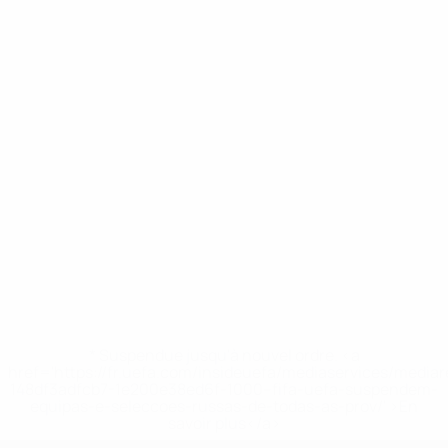
* Suspendue jusqu'à nouvel ordre. <a
href='https://fr.uefa.com/insideuefa/mediaservices/media
148df3adfcb7-1e200e38ed6f-1000--fifa-uefa-suspendem-
equipas-e-seleccoes-russas-de-todas-as-prov/' >En
savoir plus</a>