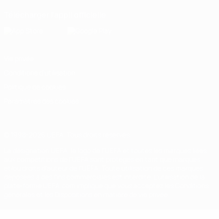
Télécharger l'appli officielle
Vie privée
Conditions d'utilisation
Politique de cookies
Paramètres des cookies
© 1998-2026 UEFA. Tous droits réservés.
La désignation UEFA, le logo de l'UEFA et toutes les marques liées
aux compétitions de l'UEFA sont protégés en tant que marques
et/ou droits d'auteur de l'UEFA. Toute utilisation de ces marques
déposées à des fins commerciales est interdite. L'utilisation de la
plate-forme UEFA.com implique que vous acceptez les Conditions
générales et les Dispositions en matière de vie privée.