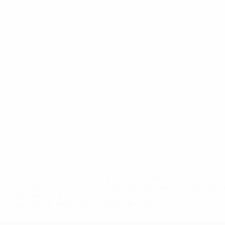
* Suspendue jusqu'à nouvel ordre. <a
href='https://fr.uefa.com/insideuefa/mediaservices/media
148df3adfcb7-1e200e38ed6f-1000--fifa-uefa-suspendem-
equipas-e-seleccoes-russas-de-todas-as-prov/' >En
savoir plus</a>