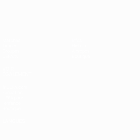
UEFA Nations League
Matches
Infos
Tirages
Histoire
Groupes
À propos
UEFA.tv
Boutique
VOIR
ÉGALEMENT
fr.UEFA.com
Fondation
UEFA pour
l'enfance
Boutique
LANGUES
Français
English
Français
Deutsch
Русский
Español
Italiano
Português