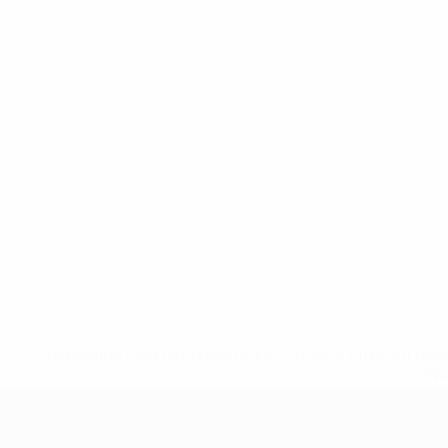
* Suspendue jusqu'à nouvel ordre. <a href='https://fr
equ
UEFA Nations League