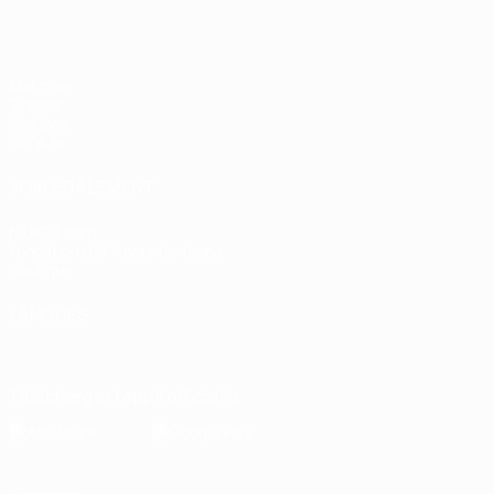
Matches
Tirages
Groupes
UEFA.tv
VOIR ÉGALEMENT
fr.UEFA.com
Fondation UEFA pour l'enfance
Boutique
LANGUES
Français
English
Français
Deutsch
Русский
Español
Italiano
Télécharger l'appli officielle