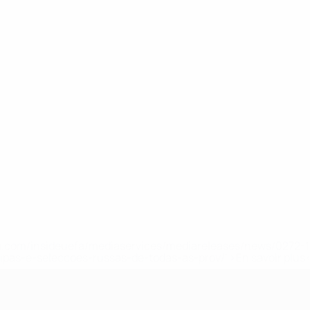
.uefa.com/insideuefa/mediaservices/mediareleases/news/027
ipas-e-seleccoes-russas-de-todas-as-prov/' >En savoir plus