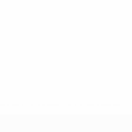
2-148df3adfcb7-1e200e38ed6f-1000--fifa-uefa-suspendem-
</a>