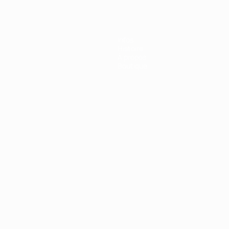
Infos
Histoire
À propos
Boutique
Português