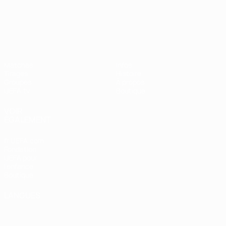
UEFA Nations League
Matches
Infos
Tirages
Histoire
Groupes
À propos
UEFA.tv
Boutique
VOIR
ÉGALEMENT
fr.UEFA.com
Fondation
UEFA pour
l'enfance
Boutique
LANGUES
Français
English
Français
Deutsch
Русский
Español
Italiano
Português