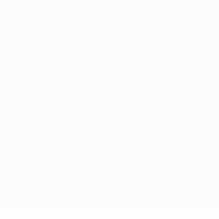
Télécharger l'appli officielle
Vie privée
Conditions d'utilisation
Politique de cookies
Paramètres des cookies
© 1998-2026 UEFA. Tous droits réservés.
La désignation UEFA, le logo de l'UEFA et toutes les marques liées
aux compétitions de l'UEFA sont protégés en tant que marques
et/ou droits d'auteur de l'UEFA. Toute utilisation de ces marques
déposées à des fins commerciales est interdite. L'utilisation de la
plate-forme UEFA.com implique que vous acceptez les Conditions
générales et les Dispositions en matière de vie privée.