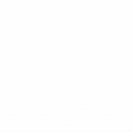
* Suspendue jusqu'à nouvel ordre. <a
href='https://fr.uefa.com/insideuefa/mediaservices/media
148df3adfcb7-1e200e38ed6f-1000--fifa-uefa-suspendem-
equipas-e-seleccoes-russas-de-todas-as-prov/' >En
savoir plus</a>