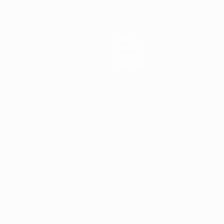
Infos
Histoire
À propos
Boutique
Português