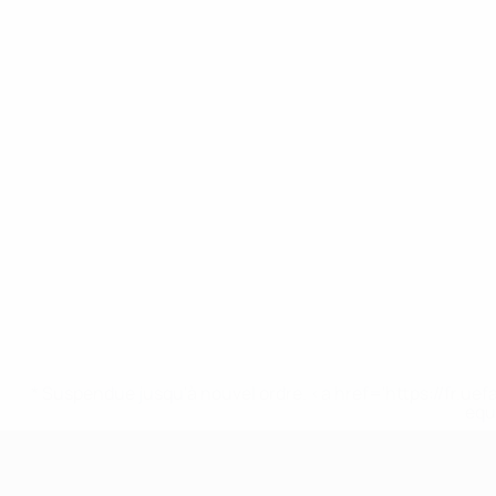
* Suspendue jusqu'à nouvel ordre. <a href='https://fr
equ
UEFA Nations League