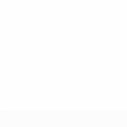
2-148df3adfcb7-1e200e38ed6f-1000--fifa-uefa-suspendem-
</a>