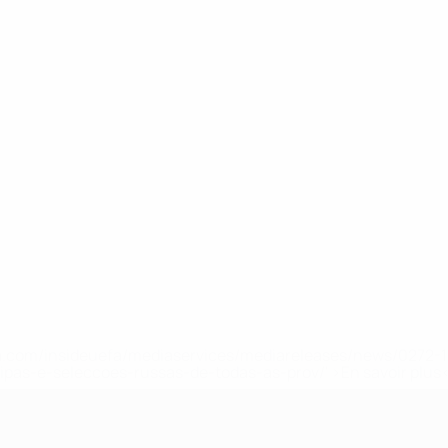
.uefa.com/insideuefa/mediaservices/mediareleases/news/027
ipas-e-seleccoes-russas-de-todas-as-prov/' >En savoir plus