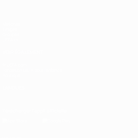
Matches
Tirages
Groupes
UEFA.tv
VOIR ÉGALEMENT
fr.UEFA.com
Fondation UEFA pour l'enfance
Boutique
LANGUES
Français
English
Français
Deutsch
Русский
Español
Italiano
Télécharger l'appli officielle