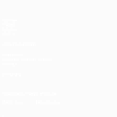
Matches
Tirages
Groupes
UEFA.tv
VOIR ÉGALEMENT
fr.UEFA.com
Fondation UEFA pour l'enfance
Boutique
LANGUES
Français
English
Français
Deutsch
Русский
Español
Italiano
Télécharger l'appli officielle