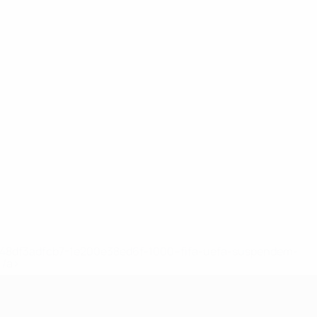
2-148df3adfcb7-1e200e38ed6f-1000--fifa-uefa-suspendem-
</a>