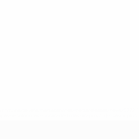
.uefa.com/insideuefa/mediaservices/mediareleases/news/027
ipas-e-seleccoes-russas-de-todas-as-prov/' >En savoir plus