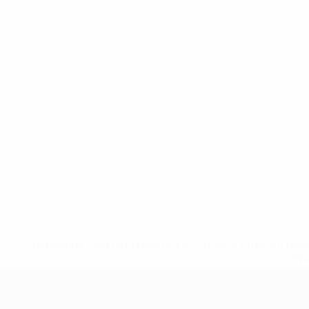
* Suspendue jusqu'à nouvel ordre. <a href='https://fr
equ
UEFA Nations League