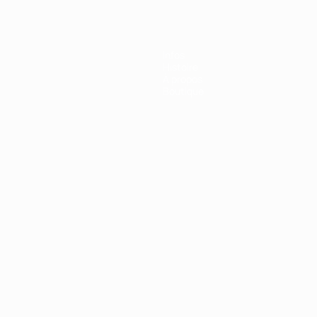
Infos
Histoire
À propos
Boutique
Português