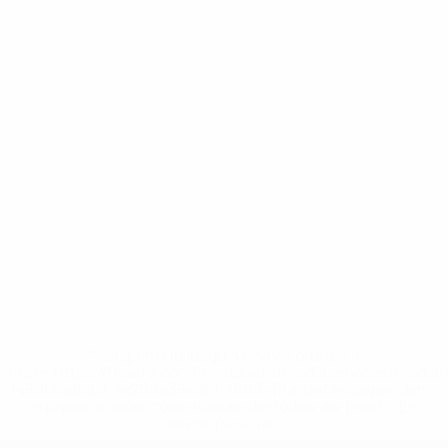
* Suspendue jusqu'à nouvel ordre. <a
href='https://fr.uefa.com/insideuefa/mediaservices/media
148df3adfcb7-1e200e38ed6f-1000--fifa-uefa-suspendem-
equipas-e-seleccoes-russas-de-todas-as-prov/' >En
savoir plus</a>