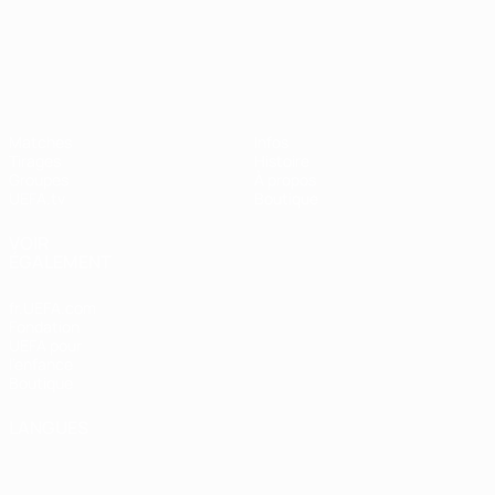
UEFA Nations League
Matches
Infos
Tirages
Histoire
Groupes
À propos
UEFA.tv
Boutique
VOIR
ÉGALEMENT
fr.UEFA.com
Fondation
UEFA pour
l'enfance
Boutique
LANGUES
Français
English
Français
Deutsch
Русский
Español
Italiano
Português