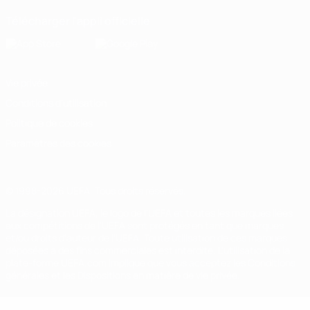
Télécharger l'appli officielle
Vie privée
Conditions d'utilisation
Politique de cookies
Paramètres des cookies
© 1998-2026 UEFA. Tous droits réservés.
La désignation UEFA, le logo de l'UEFA et toutes les marques liées
aux compétitions de l'UEFA sont protégés en tant que marques
et/ou droits d'auteur de l'UEFA. Toute utilisation de ces marques
déposées à des fins commerciales est interdite. L'utilisation de la
plate-forme UEFA.com implique que vous acceptez les Conditions
générales et les Dispositions en matière de vie privée.