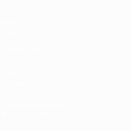
Matches
Tirages
Groupes
UEFA.tv
VOIR ÉGALEMENT
fr.UEFA.com
Fondation UEFA pour l'enfance
Boutique
LANGUES
Français
English
Français
Deutsch
Русский
Español
Italiano
Télécharger l'appli officielle