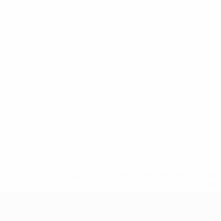
* Suspendue jusqu'à nouvel ordre. <a href='https://fr
equ
UEFA Nations League