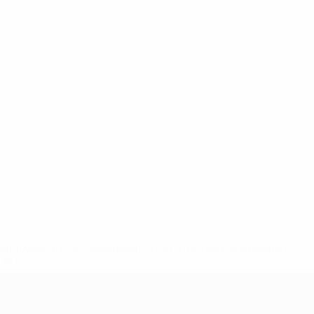
2-148df3adfcb7-1e200e38ed6f-1000--fifa-uefa-suspendem-
</a>