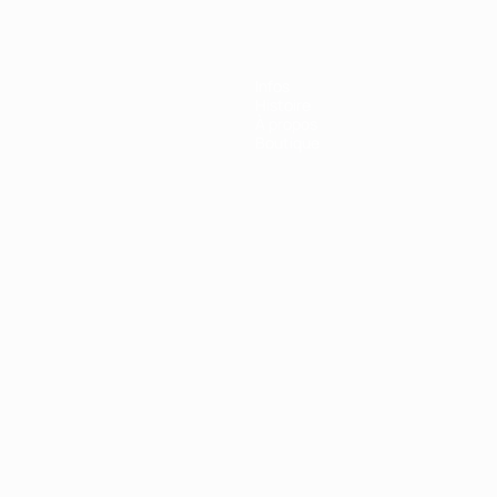
Infos
Histoire
À propos
Boutique
Português