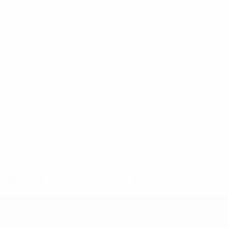
.uefa.com/insideuefa/mediaservices/mediareleases/news/027
ipas-e-seleccoes-russas-de-todas-as-prov/' >En savoir plus