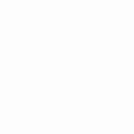
Infos
Histoire
À propos
Boutique
Português