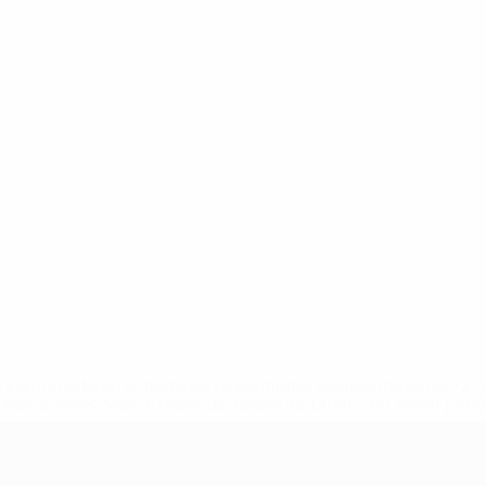
.uefa.com/insideuefa/mediaservices/mediareleases/news/027
ipas-e-seleccoes-russas-de-todas-as-prov/' >En savoir plus