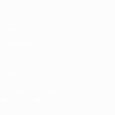
Matches
Tirages
Groupes
UEFA.tv
VOIR ÉGALEMENT
fr.UEFA.com
Fondation UEFA pour l'enfance
Boutique
LANGUES
Français
English
Français
Deutsch
Русский
Español
Italiano
Télécharger l'appli officielle