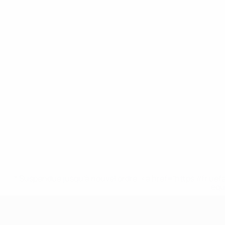
* Suspendue jusqu'à nouvel ordre. <a href='https://fr
equ
UEFA Nations League