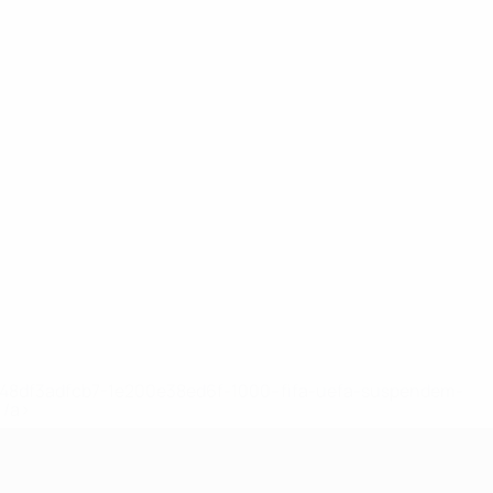
2-148df3adfcb7-1e200e38ed6f-1000--fifa-uefa-suspendem-
</a>