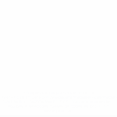
* Suspendue jusqu'à nouvel ordre. <a
href='https://fr.uefa.com/insideuefa/mediaservices/media
148df3adfcb7-1e200e38ed6f-1000--fifa-uefa-suspendem-
equipas-e-seleccoes-russas-de-todas-as-prov/' >En
savoir plus</a>