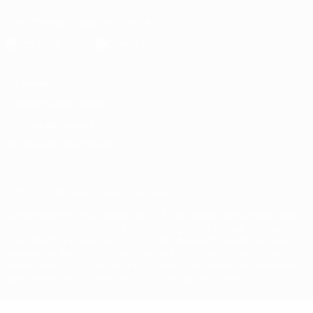
Télécharger l'appli officielle
Vie privée
Conditions d'utilisation
Politique de cookies
Paramètres des cookies
© 1998-2026 UEFA. Tous droits réservés.
La désignation UEFA, le logo de l'UEFA et toutes les marques liées
aux compétitions de l'UEFA sont protégés en tant que marques
et/ou droits d'auteur de l'UEFA. Toute utilisation de ces marques
déposées à des fins commerciales est interdite. L'utilisation de la
plate-forme UEFA.com implique que vous acceptez les Conditions
générales et les Dispositions en matière de vie privée.