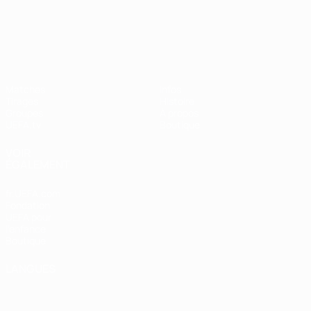
UEFA Nations League
Matches
Infos
Tirages
Histoire
Groupes
À propos
UEFA.tv
Boutique
VOIR
ÉGALEMENT
fr.UEFA.com
Fondation
UEFA pour
l'enfance
Boutique
LANGUES
Français
English
Français
Deutsch
Русский
Español
Italiano
Português