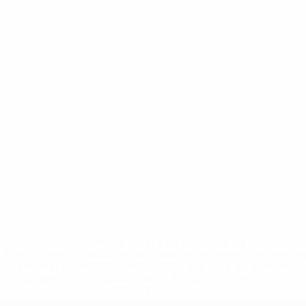
* Suspendue jusqu'à nouvel ordre. <a
href='https://fr.uefa.com/insideuefa/mediaservices/media
148df3adfcb7-1e200e38ed6f-1000--fifa-uefa-suspendem-
equipas-e-seleccoes-russas-de-todas-as-prov/' >En
savoir plus</a>