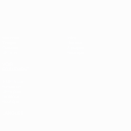
UEFA Nations League
Matches
Infos
Tirages
Histoire
Groupes
À propos
UEFA.tv
Boutique
VOIR
ÉGALEMENT
fr.UEFA.com
Fondation
UEFA pour
l'enfance
Boutique
LANGUES
Français
English
Français
Deutsch
Русский
Español
Italiano
Português