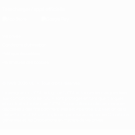
Télécharger l'appli officielle
Vie privée
Conditions d'utilisation
Politique de cookies
Paramètres des cookies
© 1998-2026 UEFA. Tous droits réservés.
La désignation UEFA, le logo de l'UEFA et toutes les marques liées
aux compétitions de l'UEFA sont protégés en tant que marques
et/ou droits d'auteur de l'UEFA. Toute utilisation de ces marques
déposées à des fins commerciales est interdite. L'utilisation de la
plate-forme UEFA.com implique que vous acceptez les Conditions
générales et les Dispositions en matière de vie privée.