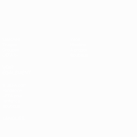
UEFA Nations League
Matches
Infos
Tirages
Histoire
Groupes
À propos
UEFA.tv
Boutique
VOIR
ÉGALEMENT
fr.UEFA.com
Fondation
UEFA pour
l'enfance
Boutique
LANGUES
Français
English
Français
Deutsch
Русский
Español
Italiano
Português