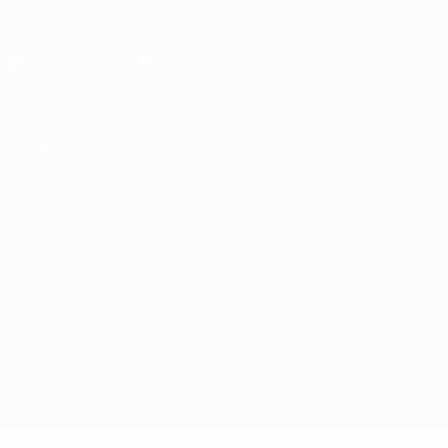
Télécharger l'appli officielle
Vie privée
Conditions d'utilisation
Politique de cookies
Paramètres des cookies
© 1998-2026 UEFA. Tous droits réservés.
La désignation UEFA, le logo de l'UEFA et toutes les marques liées
aux compétitions de l'UEFA sont protégés en tant que marques
et/ou droits d'auteur de l'UEFA. Toute utilisation de ces marques
déposées à des fins commerciales est interdite. L'utilisation de la
plate-forme UEFA.com implique que vous acceptez les Conditions
générales et les Dispositions en matière de vie privée.