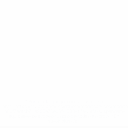
* Suspendue jusqu'à nouvel ordre. <a
href='https://fr.uefa.com/insideuefa/mediaservices/media
148df3adfcb7-1e200e38ed6f-1000--fifa-uefa-suspendem-
equipas-e-seleccoes-russas-de-todas-as-prov/' >En
savoir plus</a>