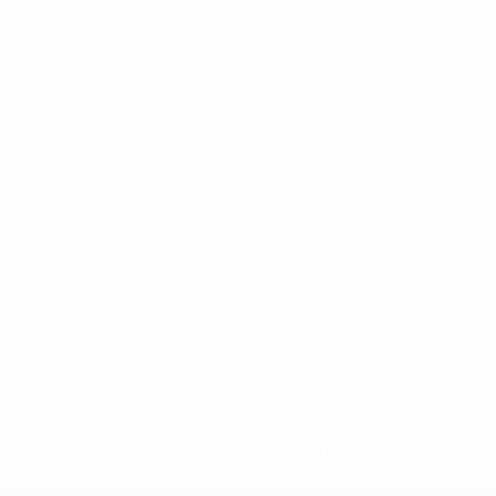
* Suspendue jusqu'à nouvel ordre. <a
href='https://fr.uefa.com/insideuefa/mediaservices/media
148df3adfcb7-1e200e38ed6f-1000--fifa-uefa-suspendem-
equipas-e-seleccoes-russas-de-todas-as-prov/' >En
savoir plus</a>