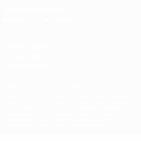
Télécharger l'appli officielle
Vie privée
Conditions d'utilisation
Politique de cookies
Paramètres des cookies
© 1998-2026 UEFA. Tous droits réservés.
La désignation UEFA, le logo de l'UEFA et toutes les marques liées
aux compétitions de l'UEFA sont protégés en tant que marques
et/ou droits d'auteur de l'UEFA. Toute utilisation de ces marques
déposées à des fins commerciales est interdite. L'utilisation de la
plate-forme UEFA.com implique que vous acceptez les Conditions
générales et les Dispositions en matière de vie privée.