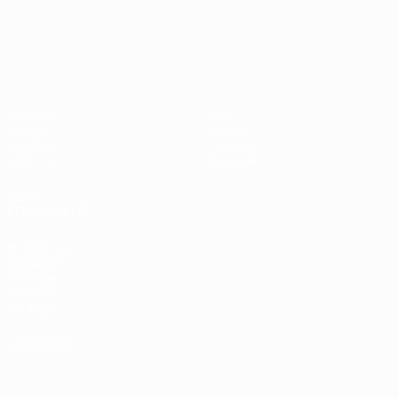
UEFA Nations League
Matches
Infos
Tirages
Histoire
Groupes
À propos
UEFA.tv
Boutique
VOIR
ÉGALEMENT
fr.UEFA.com
Fondation
UEFA pour
l'enfance
Boutique
LANGUES
Français
English
Français
Deutsch
Русский
Español
Italiano
Português