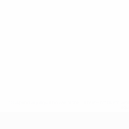
* Suspendue jusqu'à nouvel ordre. <a href='https://fr
equ
UEFA Nations League