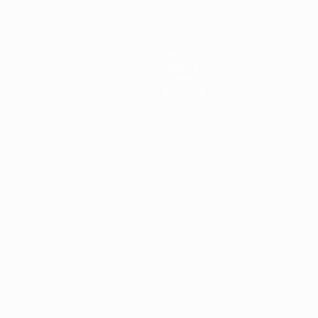
Infos
Histoire
À propos
Boutique
Português