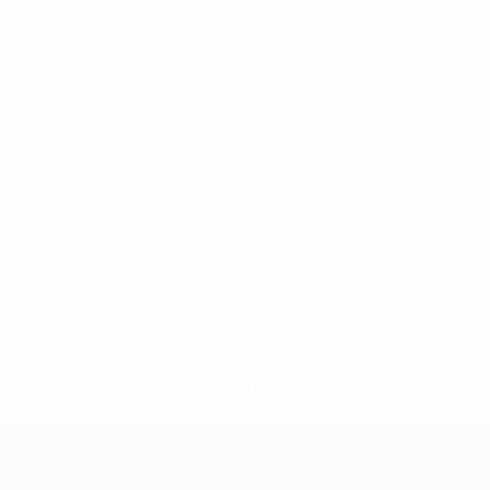
2-148df3adfcb7-1e200e38ed6f-1000--fifa-uefa-suspendem-
</a>