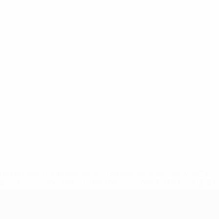
.uefa.com/insideuefa/mediaservices/mediareleases/news/027
ipas-e-seleccoes-russas-de-todas-as-prov/' >En savoir plus