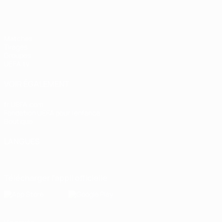
Matches
Tirages
Groupes
UEFA.tv
VOIR ÉGALEMENT
fr.UEFA.com
Fondation UEFA pour l'enfance
Boutique
LANGUES
Français
English
Français
Deutsch
Русский
Español
Italiano
Télécharger l'appli officielle