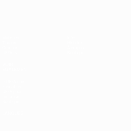
UEFA Nations League
Matches
Infos
Tirages
Histoire
Groupes
À propos
UEFA.tv
Boutique
VOIR
ÉGALEMENT
fr.UEFA.com
Fondation
UEFA pour
l'enfance
Boutique
LANGUES
Français
English
Français
Deutsch
Русский
Español
Italiano
Português