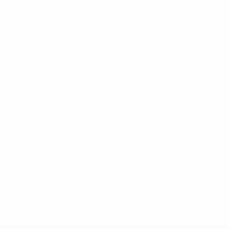
* Suspendue jusqu'à nouvel ordre. <a
href='https://fr.uefa.com/insideuefa/mediaservices/media
148df3adfcb7-1e200e38ed6f-1000--fifa-uefa-suspendem-
equipas-e-seleccoes-russas-de-todas-as-prov/' >En
savoir plus</a>