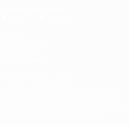
Télécharger l'appli officielle
Vie privée
Conditions d'utilisation
Politique de cookies
Paramètres des cookies
© 1998-2026 UEFA. Tous droits réservés.
La désignation UEFA, le logo de l'UEFA et toutes les marques liées
aux compétitions de l'UEFA sont protégés en tant que marques
et/ou droits d'auteur de l'UEFA. Toute utilisation de ces marques
déposées à des fins commerciales est interdite. L'utilisation de la
plate-forme UEFA.com implique que vous acceptez les Conditions
générales et les Dispositions en matière de vie privée.