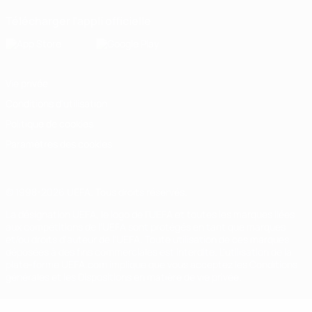
Télécharger l'appli officielle
Vie privée
Conditions d'utilisation
Politique de cookies
Paramètres des cookies
© 1998-2026 UEFA. Tous droits réservés.
La désignation UEFA, le logo de l'UEFA et toutes les marques liées
aux compétitions de l'UEFA sont protégés en tant que marques
et/ou droits d'auteur de l'UEFA. Toute utilisation de ces marques
déposées à des fins commerciales est interdite. L'utilisation de la
plate-forme UEFA.com implique que vous acceptez les Conditions
générales et les Dispositions en matière de vie privée.