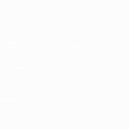
UEFA Nations League
Matches
Infos
Tirages
Histoire
Groupes
À propos
UEFA.tv
Boutique
VOIR
ÉGALEMENT
fr.UEFA.com
Fondation
UEFA pour
l'enfance
Boutique
LANGUES
Français
English
Français
Deutsch
Русский
Español
Italiano
Português