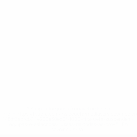
* Suspendue jusqu'à nouvel ordre. <a
href='https://fr.uefa.com/insideuefa/mediaservices/media
148df3adfcb7-1e200e38ed6f-1000--fifa-uefa-suspendem-
equipas-e-seleccoes-russas-de-todas-as-prov/' >En
savoir plus</a>