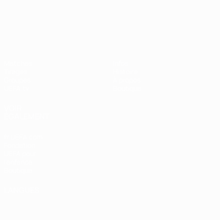
UEFA Nations League
Matches
Infos
Tirages
Histoire
Groupes
À propos
UEFA.tv
Boutique
VOIR
ÉGALEMENT
fr.UEFA.com
Fondation
UEFA pour
l'enfance
Boutique
LANGUES
Français
English
Français
Deutsch
Русский
Español
Italiano
Português