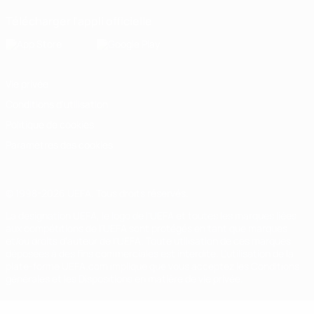
Télécharger l'appli officielle
Vie privée
Conditions d'utilisation
Politique de cookies
Paramètres des cookies
© 1998-2026 UEFA. Tous droits réservés.
La désignation UEFA, le logo de l'UEFA et toutes les marques liées
aux compétitions de l'UEFA sont protégés en tant que marques
et/ou droits d'auteur de l'UEFA. Toute utilisation de ces marques
déposées à des fins commerciales est interdite. L'utilisation de la
plate-forme UEFA.com implique que vous acceptez les Conditions
générales et les Dispositions en matière de vie privée.