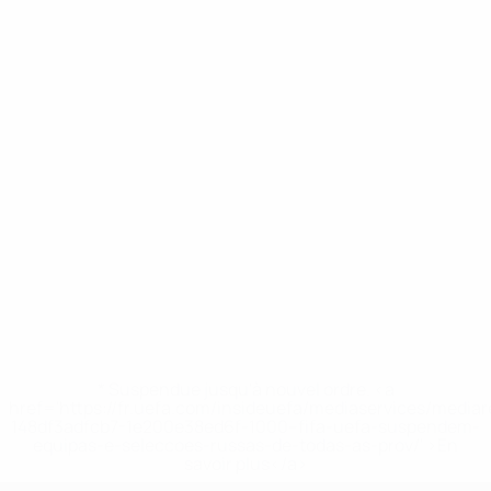
* Suspendue jusqu'à nouvel ordre. <a
href='https://fr.uefa.com/insideuefa/mediaservices/media
148df3adfcb7-1e200e38ed6f-1000--fifa-uefa-suspendem-
equipas-e-seleccoes-russas-de-todas-as-prov/' >En
savoir plus</a>