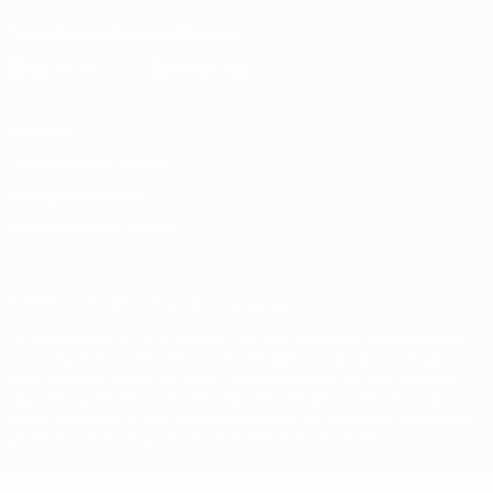
Télécharger l'appli officielle
Vie privée
Conditions d'utilisation
Politique de cookies
Paramètres des cookies
© 1998-2026 UEFA. Tous droits réservés.
La désignation UEFA, le logo de l'UEFA et toutes les marques liées
aux compétitions de l'UEFA sont protégés en tant que marques
et/ou droits d'auteur de l'UEFA. Toute utilisation de ces marques
déposées à des fins commerciales est interdite. L'utilisation de la
plate-forme UEFA.com implique que vous acceptez les Conditions
générales et les Dispositions en matière de vie privée.