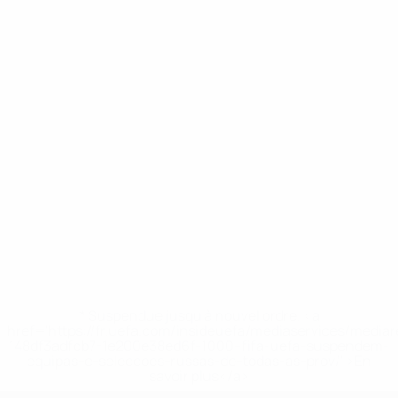
* Suspendue jusqu'à nouvel ordre. <a
href='https://fr.uefa.com/insideuefa/mediaservices/media
148df3adfcb7-1e200e38ed6f-1000--fifa-uefa-suspendem-
equipas-e-seleccoes-russas-de-todas-as-prov/' >En
savoir plus</a>