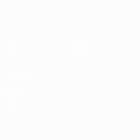
UEFA Nations League
Matches
Infos
Tirages
Histoire
Groupes
À propos
UEFA.tv
Boutique
VOIR
ÉGALEMENT
fr.UEFA.com
Fondation
UEFA pour
l'enfance
Boutique
LANGUES
Français
English
Français
Deutsch
Русский
Español
Italiano
Português