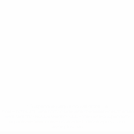
* Suspendue jusqu'à nouvel ordre. <a
href='https://fr.uefa.com/insideuefa/mediaservices/media
148df3adfcb7-1e200e38ed6f-1000--fifa-uefa-suspendem-
equipas-e-seleccoes-russas-de-todas-as-prov/' >En
savoir plus</a>