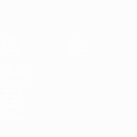
UEFA Nations League
Matches
Infos
Tirages
Histoire
Groupes
À propos
UEFA.tv
Boutique
VOIR
ÉGALEMENT
fr.UEFA.com
Fondation
UEFA pour
l'enfance
Boutique
LANGUES
Français
English
Français
Deutsch
Русский
Español
Italiano
Português