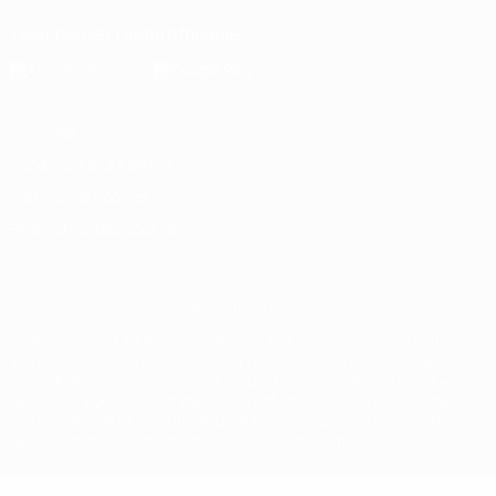
Télécharger l'appli officielle
Vie privée
Conditions d'utilisation
Politique de cookies
Paramètres des cookies
© 1998-2026 UEFA. Tous droits réservés.
La désignation UEFA, le logo de l'UEFA et toutes les marques liées
aux compétitions de l'UEFA sont protégés en tant que marques
et/ou droits d'auteur de l'UEFA. Toute utilisation de ces marques
déposées à des fins commerciales est interdite. L'utilisation de la
plate-forme UEFA.com implique que vous acceptez les Conditions
générales et les Dispositions en matière de vie privée.