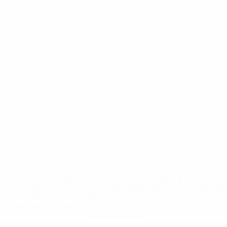
* Suspendue jusqu'à nouvel ordre. <a
href='https://fr.uefa.com/insideuefa/mediaservices/media
148df3adfcb7-1e200e38ed6f-1000--fifa-uefa-suspendem-
equipas-e-seleccoes-russas-de-todas-as-prov/' >En
savoir plus</a>