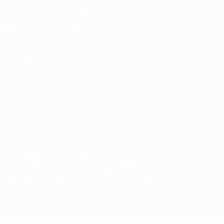
Télécharger l'appli officielle
Vie privée
Conditions d'utilisation
Politique de cookies
Paramètres des cookies
© 1998-2026 UEFA. Tous droits réservés.
La désignation UEFA, le logo de l'UEFA et toutes les marques liées
aux compétitions de l'UEFA sont protégés en tant que marques
et/ou droits d'auteur de l'UEFA. Toute utilisation de ces marques
déposées à des fins commerciales est interdite. L'utilisation de la
plate-forme UEFA.com implique que vous acceptez les Conditions
générales et les Dispositions en matière de vie privée.