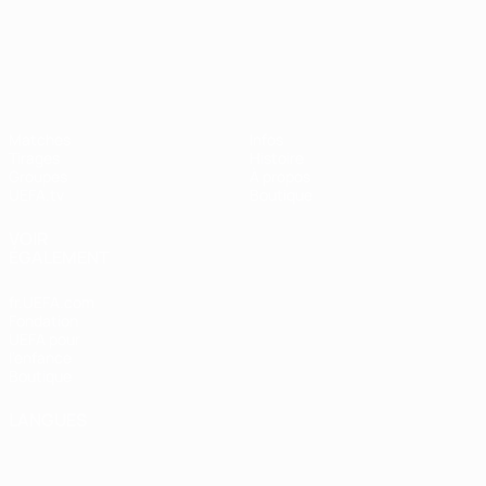
UEFA Nations League
Matches
Infos
Tirages
Histoire
Groupes
À propos
UEFA.tv
Boutique
VOIR
ÉGALEMENT
fr.UEFA.com
Fondation
UEFA pour
l'enfance
Boutique
LANGUES
Français
English
Français
Deutsch
Русский
Español
Italiano
Português