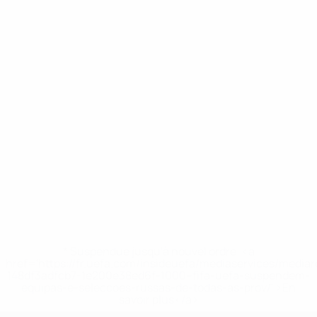
* Suspendue jusqu'à nouvel ordre. <a
href='https://fr.uefa.com/insideuefa/mediaservices/media
148df3adfcb7-1e200e38ed6f-1000--fifa-uefa-suspendem-
equipas-e-seleccoes-russas-de-todas-as-prov/' >En
savoir plus</a>