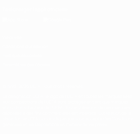
Télécharger l'appli officielle
Vie privée
Conditions d'utilisation
Politique de cookies
Paramètres des cookies
© 1998-2026 UEFA. Tous droits réservés.
La désignation UEFA, le logo de l'UEFA et toutes les marques liées
aux compétitions de l'UEFA sont protégés en tant que marques
et/ou droits d'auteur de l'UEFA. Toute utilisation de ces marques
déposées à des fins commerciales est interdite. L'utilisation de la
plate-forme UEFA.com implique que vous acceptez les Conditions
générales et les Dispositions en matière de vie privée.