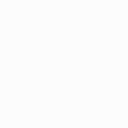
UEFA Nations League
Matches
Infos
Tirages
Histoire
Groupes
À propos
UEFA.tv
Boutique
VOIR
ÉGALEMENT
fr.UEFA.com
Fondation
UEFA pour
l'enfance
Boutique
LANGUES
Français
English
Français
Deutsch
Русский
Español
Italiano
Português