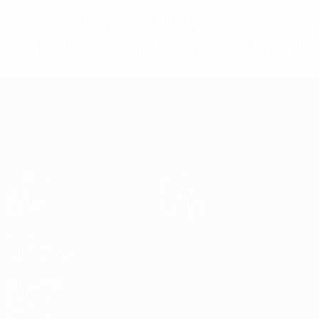
* Suspendue jusqu'à nouvel ordre. <a
href='https://fr.uefa.com/insideuefa/mediaservices/media
148df3adfcb7-1e200e38ed6f-1000--fifa-uefa-suspendem-
equipas-e-seleccoes-russas-de-todas-as-prov/' >En
savoir plus</a>
UEFA Nations League
Matches
Infos
Tirages
Histoire
Groupes
À propos
UEFA.tv
Boutique
VOIR
ÉGALEMENT
fr.UEFA.com
Fondation
UEFA pour
l'enfance