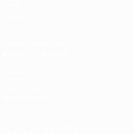
Boutique
LANGUES
Français
English
Français
Deutsch
Русский
Español
Italiano
Português
Télécharger l'appli officielle
Vie privée
Conditions d'utilisation
Politique de cookies
Paramètres des cookies
© 1998-2026 UEFA. Tous droits réservés.
La désignation UEFA, le logo de l'UEFA et toutes les marques liées
aux compétitions de l'UEFA sont protégés en tant que marques