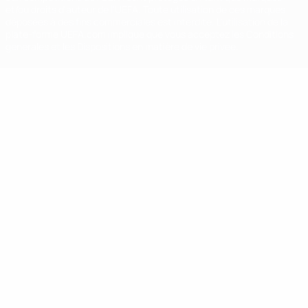
et/ou droits d'auteur de l'UEFA. Toute utilisation de ces marques
déposées à des fins commerciales est interdite. L'utilisation de la
plate-forme UEFA.com implique que vous acceptez les Conditions
générales et les Dispositions en matière de vie privée.