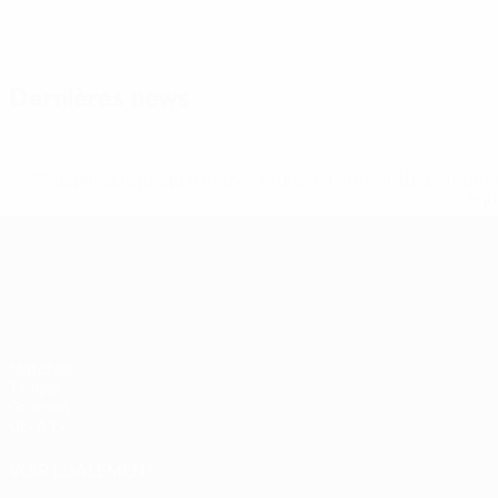
Dernières news
* Suspendue jusqu'à nouvel ordre. <a href='https://fr
equ
UEFA Nations League
Matches
Tirages
Groupes
UEFA.tv
VOIR ÉGALEMENT