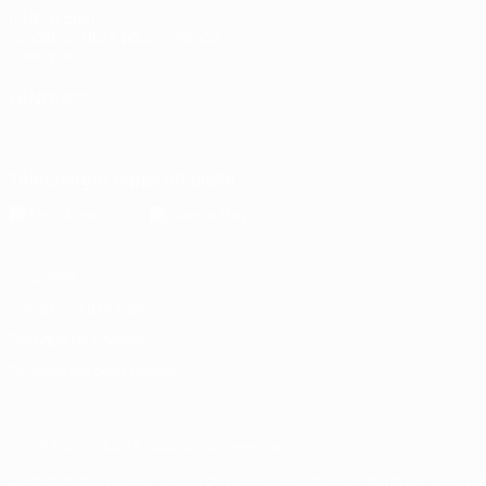
fr.UEFA.com
Fondation UEFA pour l'enfance
Boutique
LANGUES
Français
English
Français
Deutsch
Русский
Español
Italiano
Télécharger l'appli officielle
Vie privée
Conditions d'utilisation
Politique de cookies
Paramètres des cookies
© 1998-2026 UEFA. Tous droits réservés.
La désignation UEFA, le logo de l'UEFA et toutes les marques liées a