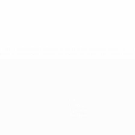
.uefa.com/insideuefa/mediaservices/mediareleases/news/027
ipas-e-seleccoes-russas-de-todas-as-prov/' >En savoir plus
Infos
Histoire
À propos
Boutique