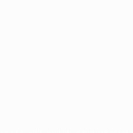
Português
ux compétitions de l'UEFA sont protégés en tant que marques et/ou droi