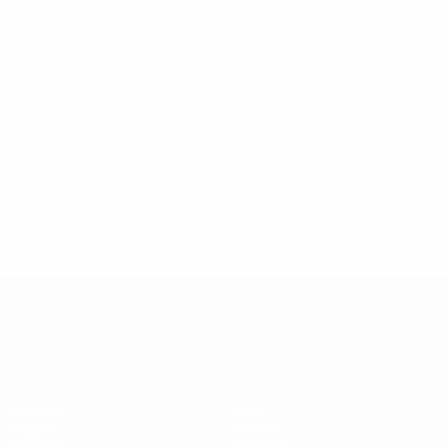
13 novembre 2026
* Suspendue jusqu'à nouvel ordre. <a
href='https://fr.uefa.com/insideuefa/mediaservices/media
148df3adfcb7-1e200e38ed6f-1000--fifa-uefa-suspendem-
equipas-e-seleccoes-russas-de-todas-as-prov/' >En
savoir plus</a>
UEFA Nations League
Matches
Infos
Tirages
Histoire
Groupes
À propos