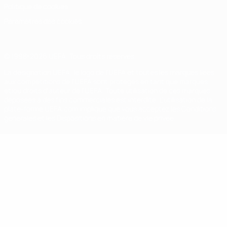
Politique de cookies
Paramètres des cookies
© 1998-2026 UEFA. Tous droits réservés.
La désignation UEFA, le logo de l'UEFA et toutes les marques liées
aux compétitions de l'UEFA sont protégés en tant que marques
et/ou droits d'auteur de l'UEFA. Toute utilisation de ces marques
déposées à des fins commerciales est interdite. L'utilisation de la
plate-forme UEFA.com implique que vous acceptez les Conditions
générales et les Dispositions en matière de vie privée.