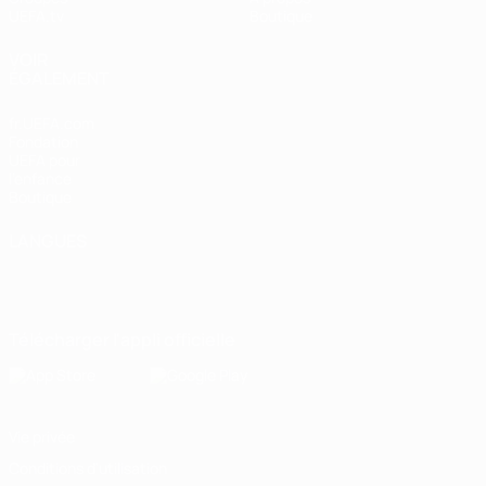
UEFA.tv
Boutique
VOIR
ÉGALEMENT
fr.UEFA.com
Fondation
UEFA pour
l'enfance
Boutique
LANGUES
Français
English
Français
Deutsch
Русский
Español
Italiano
Português
Télécharger l'appli officielle
Vie privée
Conditions d'utilisation