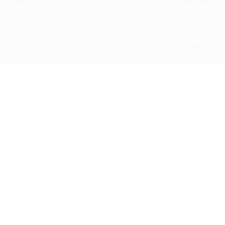
La désignation UEFA, le logo de l'UEFA et toutes les marques liées
aux compétitions de l'UEFA sont protégés en tant que marques
et/ou droits d'auteur de l'UEFA. Toute utilisation de ces marques
déposées à des fins commerciales est interdite. L'utilisation de la
plate-forme UEFA.com implique que vous acceptez les Conditions
générales et les Dispositions en matière de vie privée.