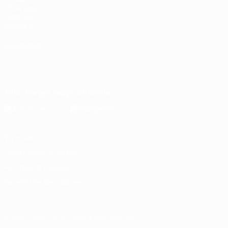
UEFA pour
l'enfance
Boutique
LANGUES
Français
English
Français
Deutsch
Русский
Español
Italiano
Português
Télécharger l'appli officielle
Vie privée
Conditions d'utilisation
Politique de cookies
Paramètres des cookies
© 1998-2026 UEFA. Tous droits réservés.