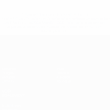
* Suspendue jusqu'à nouvel ordre. <a
href='https://fr.uefa.com/insideuefa/mediaservices/media
148df3adfcb7-1e200e38ed6f-1000--fifa-uefa-suspendem-
equipas-e-seleccoes-russas-de-todas-as-prov/' >En
savoir plus</a>
UEFA Nations League
Matches
Infos
Tirages
Histoire
Groupes
À propos
UEFA.tv
Boutique
VOIR
ÉGALEMENT
fr.UEFA.com
Fondation