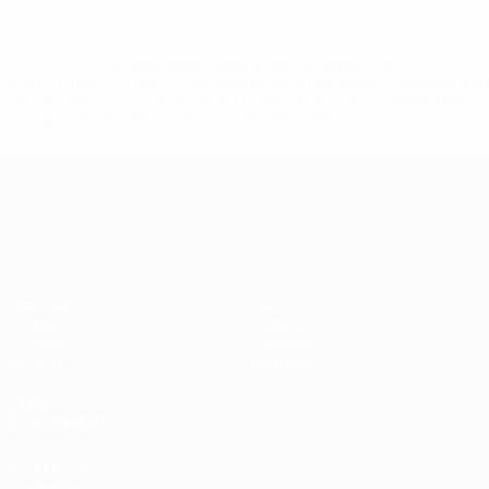
* Suspendue jusqu'à nouvel ordre. <a
href='https://fr.uefa.com/insideuefa/mediaservices/media
148df3adfcb7-1e200e38ed6f-1000--fifa-uefa-suspendem-
equipas-e-seleccoes-russas-de-todas-as-prov/' >En
savoir plus</a>
UEFA Nations League
Matches
Infos
Tirages
Histoire
Groupes
À propos
UEFA.tv
Boutique
VOIR
ÉGALEMENT
fr.UEFA.com
Fondation