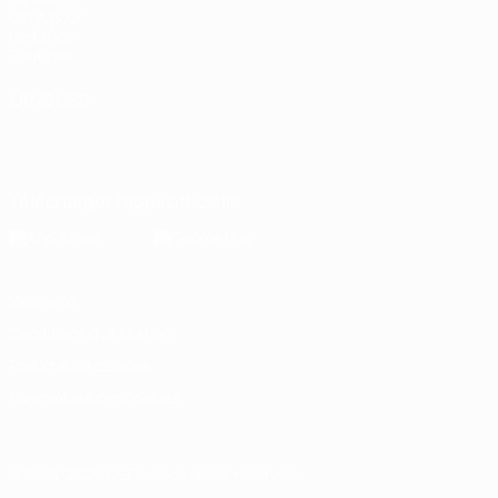
UEFA pour
l'enfance
Boutique
LANGUES
Français
English
Français
Deutsch
Русский
Español
Italiano
Português
Télécharger l'appli officielle
Vie privée
Conditions d'utilisation
Politique de cookies
Paramètres des cookies
© 1998-2026 UEFA. Tous droits réservés.