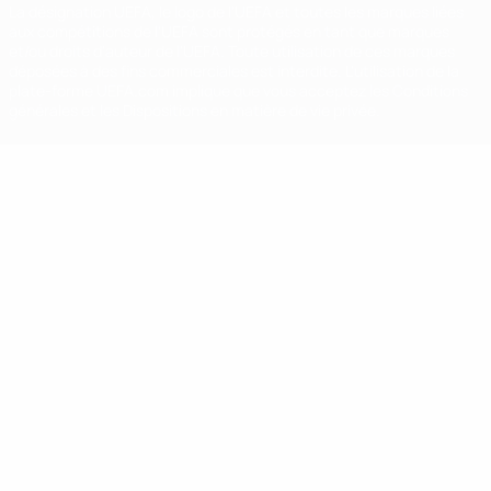
La désignation UEFA, le logo de l'UEFA et toutes les marques liées
aux compétitions de l'UEFA sont protégés en tant que marques
et/ou droits d'auteur de l'UEFA. Toute utilisation de ces marques
déposées à des fins commerciales est interdite. L'utilisation de la
plate-forme UEFA.com implique que vous acceptez les Conditions
générales et les Dispositions en matière de vie privée.