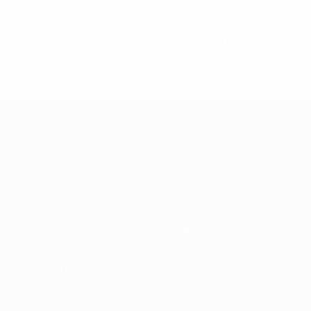
* Suspendue jusqu'à nouvel ordre. <a
href='https://fr.uefa.com/insideuefa/mediaservices/media
148df3adfcb7-1e200e38ed6f-1000--fifa-uefa-suspendem-
equipas-e-seleccoes-russas-de-todas-as-prov/' >En
savoir plus</a>
UEFA Nations League
Matches
Infos
Tirages
Histoire
Groupes
À propos
UEFA.tv
Boutique
VOIR
ÉGALEMENT
fr.UEFA.com
Fondation