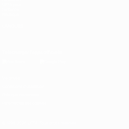
UEFA pour
l'enfance
Boutique
LANGUES
Français
English
Français
Deutsch
Русский
Español
Italiano
Português
Télécharger l'appli officielle
Vie privée
Conditions d'utilisation
Politique de cookies
Paramètres des cookies
© 1998-2026 UEFA. Tous droits réservés.