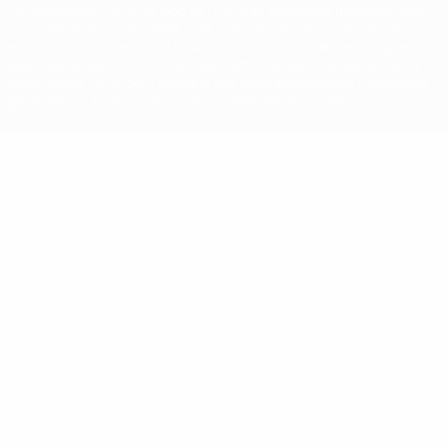
La désignation UEFA, le logo de l'UEFA et toutes les marques liées
aux compétitions de l'UEFA sont protégés en tant que marques
et/ou droits d'auteur de l'UEFA. Toute utilisation de ces marques
déposées à des fins commerciales est interdite. L'utilisation de la
plate-forme UEFA.com implique que vous acceptez les Conditions
générales et les Dispositions en matière de vie privée.