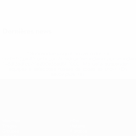
Dernières news
* Suspendue jusqu'à nouvel ordre. <a
href='https://fr.uefa.com/insideuefa/mediaservices/media
148df3adfcb7-1e200e38ed6f-1000--fifa-uefa-suspendem-
equipas-e-seleccoes-russas-de-todas-as-prov/' >En
savoir plus</a>
UEFA Nations League
Matches
Infos
Tirages
Histoire
Groupes
À propos