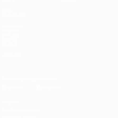
UEFA.tv
Boutique
VOIR
ÉGALEMENT
fr.UEFA.com
Fondation
UEFA pour
l'enfance
Boutique
LANGUES
Français
English
Français
Deutsch
Русский
Español
Italiano
Português
Télécharger l'appli officielle
Vie privée
Conditions d'utilisation
Politique de cookies