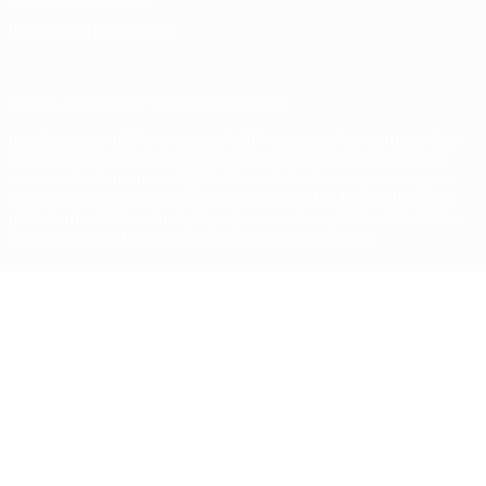
Paramètres des cookies
© 1998-2026 UEFA. Tous droits réservés.
La désignation UEFA, le logo de l'UEFA et toutes les marques liées
aux compétitions de l'UEFA sont protégés en tant que marques
et/ou droits d'auteur de l'UEFA. Toute utilisation de ces marques
déposées à des fins commerciales est interdite. L'utilisation de la
plate-forme UEFA.com implique que vous acceptez les Conditions
générales et les Dispositions en matière de vie privée.