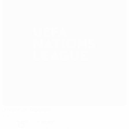
Juventus Stadium
Turin
15°
ciel dégagé
Le terrain est souple