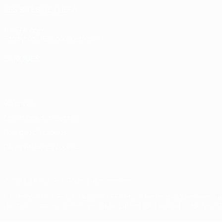
LES SITES DE L'UEFA
fr.UEFA.com
Fondation UEFA pour l'enfance
LANGUES
Français
English
Français
Deutsch
Русский
Español
Italiano
Vie privée
Conditions d'utilisation
Politique de cookies
Paramètres des cookies
© 1998-2026 UEFA. Tous droits réservés.
La désignation UEFA, le logo de l'UEFA et toutes les marques liées a
des fins commerciales est interdite. L'utilisation de la plate-forme U