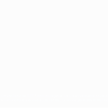
Português
ux compétitions de l'UEFA sont protégés en tant que marques et/ou droi
EFA.com implique que vous acceptez les Conditions générales et les Disp