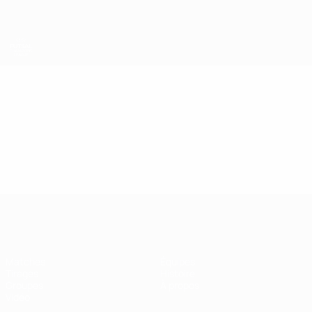
Passer
au
contenu
principal
UEFA Futsal Champions League
Vidéo
En vedette
UEFA Futsal Champions League
Matches
Équipes
Tirages
Histoire
Groupes
À propos
Vidéo