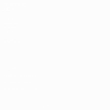
LES SITES DE
L'UEFA
fr.UEFA.com
Fondation
UEFA pour
l'enfance
LANGUES
Français
English
Français
Deutsch
Русский
Español
Italiano
Português
Vie privée
Conditions d'utilisation
Politique de cookies
Paramètres des cookies
© 1998-2026 UEFA. Tous droits réservés.