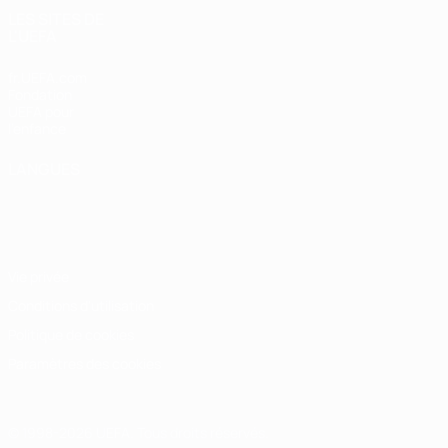
LES SITES DE
L'UEFA
fr.UEFA.com
Fondation
UEFA pour
l'enfance
LANGUES
Français
English
Français
Deutsch
Русский
Español
Italiano
Português
Vie privée
Conditions d'utilisation
Politique de cookies
Paramètres des cookies
© 1998-2026 UEFA. Tous droits réservés.