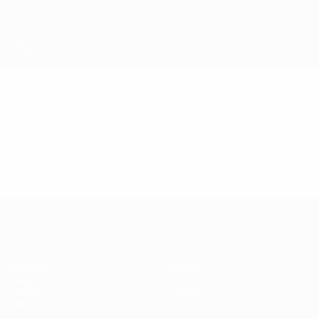
Passer
au
contenu
principal
UEFA Futsal Champions League
Vidéo
En vedette
UEFA Futsal Champions League
Matches
Équipes
Tirages
Histoire
Groupes
À propos
Vidéo