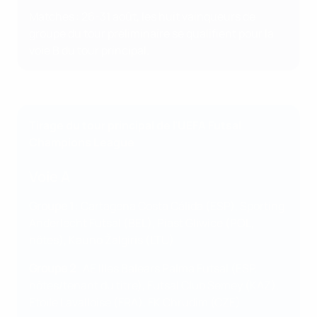
Matches : 26-31 août, les huit vainqueurs de
groupe du tour préliminaire se qualifient pour la
voie B du tour principal.
Tirage du tour principal de l'UEFA Futsal
Champions League
Voie A
Groupe 1
: Cartagena Costa Cálida (ESP), Sporting
Anderlecht Futsal (BEL), Piast Gliwice (POL,
hôtes), Kauno Žalgiris (LTU)
Groupe 2
: AE Illes Balears Palma Futsal (ESP,
hôtes/tenant du titre), Futsal Club Semey (KAZ),
Etoile Lavalloise (FRA), FK Chrudim (CZE)