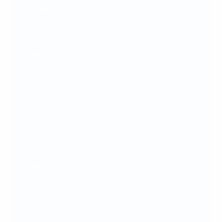
Groupe 3
: SL Benfica (POR), Riga Futsal Club
(LVA), KMF Loznica-Grad 2018 (SRB), Luxol St.
Andrews Futsal (MLT, hôtes)
Groupe 4
: Sporting Clube de Portugal (POR),
Kairat Almaty (KAZ), Novo Vrijeme Makarska (CRO,
hôtes), FC Prishtina 01 (KOS)
Matches : 28 octobre-novembre, les trois premiers
de chacun des quatre groupes se qualifient pour
les huitièmes de finale.
Voie B
Groupe 5
: Catania C/5 (ITA, hôtes), Akaa Futsal
(FIN), Vainqueur du Groupe E du tour préliminaire,
Vainqueur du Groupe H du tour préliminaire
Groupe 6
: Futsal Klub Lučenec (SVK), Futsal
Minerva (SUI), Vainqueur du Groupe G du tour