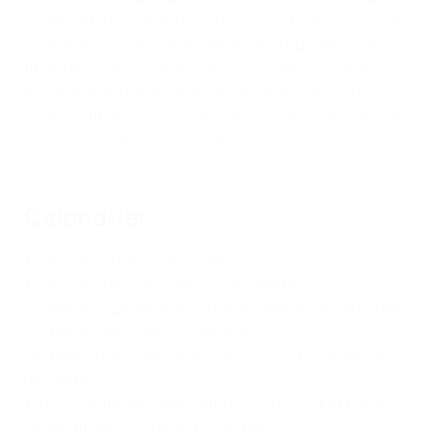
qualifient à l'issue du tour principal (12 de la Voie A et
quatre de la Voie B) disputeront des huitièmes de
finale en matches aller-retour, qui déboucheront sur
des quarts de finale en matches aller-retour, puis sur
la phase finale à élimination directe à quatre équipes
sur un seul site que l'on connaît.
Calendrier
Tour préliminaire : 26-31 août
Tour principal : 28 octobre-2 novembre
Tirage de la phase à élimination directe (à partir des
huitièmes de finale) : 6 novembre
Huitièmes de finale (aller-retour) : 24 novembre et 5
décembre
Quarts de finale (aller-retour) : 23 février et 6 mars
Phase finale : 7 ou 8 et 9 ou 10 mai