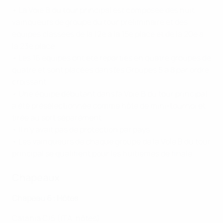
• La Voie B du tour principal est composée des huit
vainqueurs de groupe du tour préliminaire et des
équipes classées de la 12e à la 15e place et de la 20e à
la 23e place.
• Les 16 équipes ont été réparties en quatre groupes de
quatre et sont placées dans les Groupes 5 à 8 par ordre
croissant.
• Une équipe débutant dans la Voie B du tour principal
a été présélectionnée comme hôte de mini-tournoi et
tirée au sort séparément.
• Il n'y avait pas de protection par pays.
• Les vainqueurs de chaque groupe de la Voie B du tour
principal se qualifient pour les huitièmes de finale.
Chapeaux
Chapeau 6 : Hôtes
Catania C/5 (ITA, hôtes)