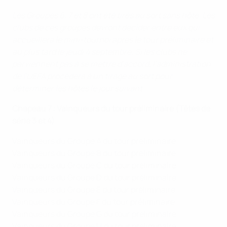
Les Groupes 6, 7 et 8 ont été tirés au sort sans hôte. Les
clubs de ces groupes devront décider entre eux qui
accueillera le mini-tournoi après le tour préliminaire et
au plus tard le jeudi 4 septembre. Si les clubs ne
parviennent pas à se mettre d'accord, l'administration
de l'UEFA procédera à un tirage au sort pour
déterminer les hôtes le jour suivant.
Chapeau 7 : Vainqueurs du tour préliminaire (Têtes de
série 3 et 4)
Vainqueurs du Groupe A du tour préliminaire
Vainqueurs du Groupe B du tour préliminaire
Vainqueurs du Groupe C du tour préliminaire
Vainqueurs du Groupe D du tour préliminaire
Vainqueurs du Groupe E du tour préliminaire
Vainqueurs du Groupe F du tour préliminaire
Vainqueurs du Groupe G du tour préliminaire
Vainqueurs du Groupe H du tour préliminaire