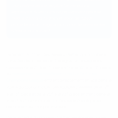
tour préliminaire et au plus tard le jeudi 4
septembre. Si les clubs ne parviennent pas à se
mettre d'accord, l'administration de l'UEFA
procédera à un tirage au sort pour déterminer les
hôtes le jour suivant.
Le tenant du titre, l'lles Balears Palma (qui occupera
l'une des deux places de l'Espagne), et les équipes
re
e
e
e
classées de la 1
à la 11
place et de la 16
à la 19
place
au
classement des coefficients de l'UEFA Futsal
Champions League
entrent directement en lice dans la
e
Voie A du tour principal. Les équipes classées de la 12
e
e
e
à la 15
place et de la 20
à la 23
place entrent dans la
Voie B du tour principal. Toutes les autres équipes
participent au tour préliminaire.
Dans le cadre du nouveau format, les équipes qui se