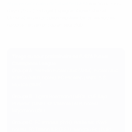
équipes nationales de futsal de l'UEFA
à la fin du mois
d'avril 2024 (Portugal, Espagne, Kazakhstan et
Ukraine) enverront deux représentants, les autres
nations n'enverront qu'un seul club.
Tirage du tour préliminaire de l'UEFA Futsal
Champions League
Groupe A
: Yerevan Futsal Club (ARM), Futsal Club
FORCA (MKD, hôtes), FC Encamp (AND), S.S.
Murata (SMR)
Groupe B
: Tigers Roermond (NED), KMF Bajo
Pivljanin (MNE), KF Vllaznia (ALB, hôtes),
Ísbjörninn (ISL)
Groupe C
: FC Vrhnika (SVN), Borås AIK (SWE,
hôtes), FC Tallinn B.P. (EST), Vangölü FK (TUR)