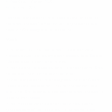
Futsal Klub Lučenec (SVK)
FC Hit Kyiv (UKR)
Les quatre équipes ont été tirées au sort en position 1
dans les Groupes 5 à 8 en évitant le groupe qui avait
déjà un hôte assigné à cette position.
Voie A
• Le tenant du titre, Palma, les 11 clubs les mieux
classés suivants et les équipes classées de la 16e à la
19e place participent à cette voie.
• Les clubs ont été placés dans l'une des quatre têtes
de série en fonction de leur coefficient.
• Quatre équipes ont été désignées comme hôtes et
tirées au sort séparément, tout en conservant leur
statut de tête de série, et placées dans les Groupes 1 à
4 par ordre croissant.
• Les trois premiers clubs de chacun des quatre
groupes se qualifient pour les huitièmes de finale.