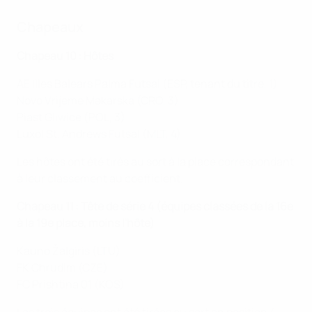
Chapeaux
Chapeau 10 : Hôtes
AE Illes Balears Palma Futsal (ESP, tenant du titre, 1)
Novo Vrijeme Makarska (CRO, 3)
Piast Gliwice (POL, 3)
Luxol St. Andrews Futsal (MLT, 4)
Les hôtes ont été tirés au sort à la place correspondant
à leur classement au coefficient.
Chapeau 11 : Tête de série 4 (équipes classées de la 16e
à la 19e place, moins l'hôte)
Kauno Žalgiris (LTU)
FK Chrudim (CZE)
FC Prishtina 01 (KOS)