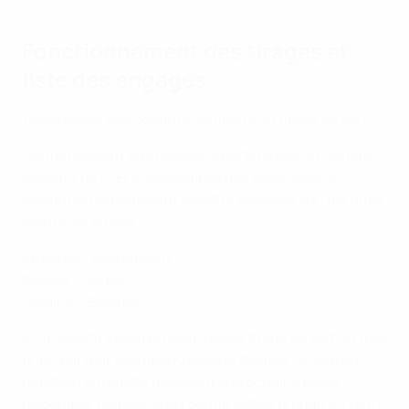
Fonctionnement des tirages et
liste des engagés
Télécharger la procédure complète du tirage au sort
Conformément aux décisions pertinentes du Comité
exécutif de l'UEFA, les équipes des associations
suivantes ne pouvaient pas être tirées au sort les unes
contre les autres :
Arménie – Azerbaïdjan
Kosovo – Serbie
Ukraine – Bélarus
Si un conflit s'était produit lors du tirage au sort du tour
principal (par exemple Kosovo et Serbie), le club en
question aurait été assigné à la prochaine place
disponible. De plus, si un conflit s'était produit au tour