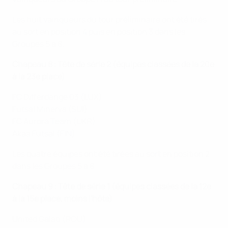
Les huit vainqueurs du tour préliminaire ont été tirés
au sort en position 4 puis en position 3 dans les
Groupes 5 à 8.
Chapeau 8 : Tête de série 2 (équipes classées de la 20e
à la 23e place)
FC Differdange 03 (LUX)
Futsal Minerva (SUI)
FC Aurora Team (UKR)
Akaa Futsal (FIN)
Les quatre équipes ont été tirées au sort en position 2
dans les Groupes 5 à 8.
Chapeau 9 : Tête de série 1 (équipes classées de la 12e
à la 15e place, moins l'hôte)
United Galati (ROU)