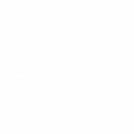
à la 31e place, moins les hôtes)
FC Vrhnika (SVN)
Araz Naxçivan (AZE)
Tigers Roermond (NED)
Yerevan Futsal Club (ARM)
Viten Orsha (BLR)
Futsal Club Veszprém (HUN)
Hjørring Futsal Klub (DEN)
Les sept équipes ont été tirées au sort en position 1
dans les Groupes A à H en évitant le groupe qui avait
déjà un hôte assigné à cette position.
Tour principal :
Procédure du tirage au sort
Voie B