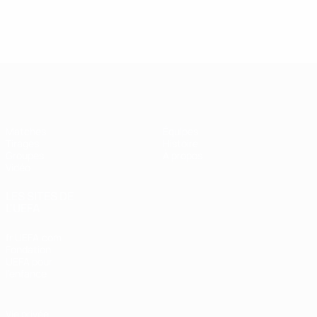
UEFA Futsal Champions League
Matches
Équipes
Tirages
Histoire
Groupes
À propos
Vidéo
LES SITES DE
L'UEFA
fr.UEFA.com
Fondation
UEFA pour
l'enfance
Vie privée