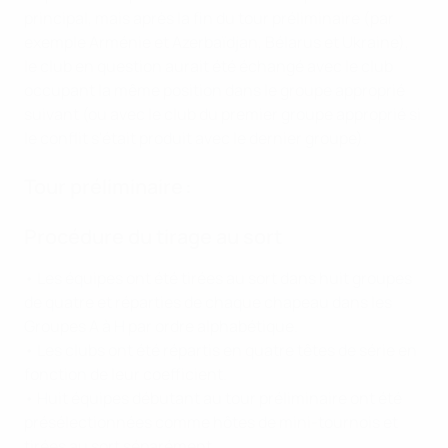
principal, mais après la fin du tour préliminaire (par
exemple Arménie et Azerbaïdjan, Bélarus et Ukraine),
le club en question aurait été échangé avec le club
occupant la même position dans le groupe approprié
suivant (ou avec le club du premier groupe approprié si
le conflit s'était produit avec le dernier groupe).
Tour préliminaire :
Procédure du tirage au sort
• Les équipes ont été tirées au sort dans huit groupes
de quatre et réparties de chaque chapeau dans les
Groupes A à H par ordre alphabétique.
• Les clubs ont été répartis en quatre têtes de série en
fonction de leur coefficient.
• Huit équipes débutant au tour préliminaire ont été
présélectionnées comme hôtes de mini-tournois et
tirées au sort séparément.