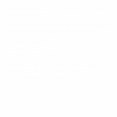
Les quatre équipes ont été tirées au sort en position 2
dans les Groupes 1 à 4.
Chapeau 14 : Tête de série 1 (tenant du titre et équipes
classées de la 1re à la 3e place, moins les hôtes)
Sporting Clube de Portugal (POR)
SL Benfica (POR)
Cartagena Costa Cálida (ESP)
Les trois équipes ont été tirées au sort en position 1
dans les Groupes 1 à 4 en évitant le groupe qui avait
déjà un hôte assigné à cette position.
© 1998-2026 UEFA. All rights reserved.
Mis à jour le: jeudi 3 juillet 2025