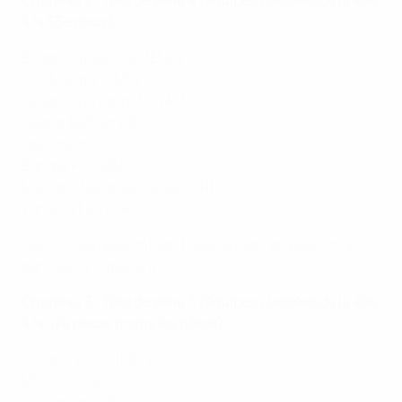
Chapeau 2 : Tête de série 4 (équipes classées de la 48e
à la 55e place)
Bolton Futsal Club (ENG)
S.S. Murata (SMR)
Futsal Club Cardiff (WAL)
Sparta Belfast (BEL)
Ísbjörninn (ISL)
Europa FC (GIB)
Maccabi Netanya Futsal (ISR)
Vangölü FK (TUR)
Les huit équipes ont été tirées au sort en position 4
dans les Groupes A à H.
Chapeau 3 : Tête de série 3 (équipes classées de la 40e
à la 47e place, moins les hôtes)
FC Tallinn B.P. (EST)
MFC CIU (GEO)