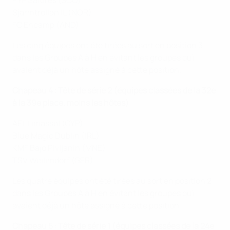
PYF Saltires (SCO)
Sjarmtrollan IL (NOR)
FC Encamp (AND)
Les cinq équipes ont été tirées au sort en position 3
dans les Groupes A à H en évitant les groupes qui
avaient déjà un hôte assigné à cette position.
Chapeau 4 : Tête de série 2 (équipes classées de la 32e
à la 39e place, moins les hôtes)
AEL Limassol (CYP)
Blue Magic Dublin (IRL)
KMF Bajo Pivljanin (MNE)
TSV Weilimdorf (GER)
Les quatre équipes ont été tirées au sort en position 2
dans les Groupes A à H en évitant les groupes qui
avaient déjà un hôte assigné à cette position.
Chapeau 5 : Tête de série 1 (équipes classées de la 24e