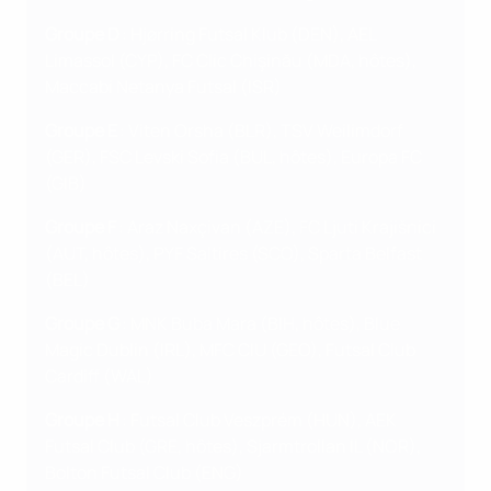
Groupe D
: Hjørring Futsal Klub (DEN), AEL
Limassol (CYP), FC Clic Chişinău (MDA, hôtes),
Maccabi Netanya Futsal (ISR)
Groupe E
: Viten Orsha (BLR), TSV Weilimdorf
(GER), FSC Levski Sofia (BUL, hôtes), Europa FC
(GIB)
Groupe F
: Araz Naxçivan (AZE), FC Ljuti Krajišnici
(AUT, hôtes), PYF Saltires (SCO), Sparta Belfast
(BEL)
Groupe G
: MNK Buba Mara (BIH, hôtes), Blue
Magic Dublin (IRL), MFC CIU (GEO), Futsal Club
Cardiff (WAL)
Groupe H
: Futsal Club Veszprém (HUN), AEK
Futsal Club (GRE, hôtes), Sjarmtrollan IL (NOR),
Bolton Futsal Club (ENG)