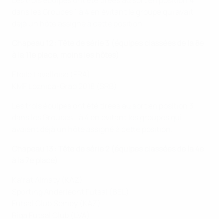
Les trois équipes ont été tirées au sort en position 4
dans les Groupes 1 à 4 en évitant le groupe qui avait
déjà un hôte assigné à cette position.
Chapeau 12 : Tête de série 3 (équipes classées de la 8e
à la 11e place, moins les hôtes)
Etoile Lavalloise (FRA)
KMF Loznica-Grad 2018 (SRB)
Les trois équipes ont été tirées au sort en position 3
dans les Groupes 1 à 4 en évitant les groupes qui
avaient déjà un hôte assigné à cette position.
Chapeau 13 : Tête de série 2 (équipes classées de la 4e
à la 7e place)
Kairat Almaty (KAZ)
Sporting Anderlecht Futsal (BEL)
Futsal Club Semey (KAZ)
Riga Futsal Club (LVA)