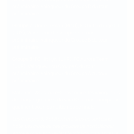
préliminaire, Vainqueur du Groupe D du tour
préliminaire
Groupe 7
: United Galati (ROU) , FC Differdange 03
(LUX), Vainqueur du Groupe F du tour
préliminaire, Vainqueur du Groupe B du tour
préliminaire
Groupe 8
: FC Hit Kyiv (UKR), FC Aurora Team
(UKR), Vainqueur du Groupe C du tour
préliminaire, Vainqueur du Groupe A du tour
préliminaire
Matches : 28 octobre-2 novembre, les vainqueurs
de chaque groupe de la Voie B du tour principal se
qualifient pour les huitièmes de finale.
Les Groupes 6, 7 et 8 ont été tirés au sort sans
hôte. Les clubs de ces groupes devront décider
entre eux qui accueillera le mini-tournoi après le