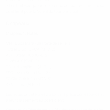
• Les huit vainqueurs de groupe du tour préliminaire se
qualifient pour la Voie B du tour principal.
Chapeaux
Chapeau 1 : Hôtes
MNK Buba Mara (BIH, tête de série 1)
Futsal Club FORCA (MKD, 2)
AEK Futsal Club (GRE, 2)
Borås AIK (SWE, 2)
FC Ljuti Krajišnici (AUT, 2)
FSC Levski Sofia (BUL, 3)
FC Clic Chişinău (MDA, 3)
KF Vllaznia (ALB, 3)
Les hôtes ont été tirés au sort à la place correspondant
à leur classement au coefficient.