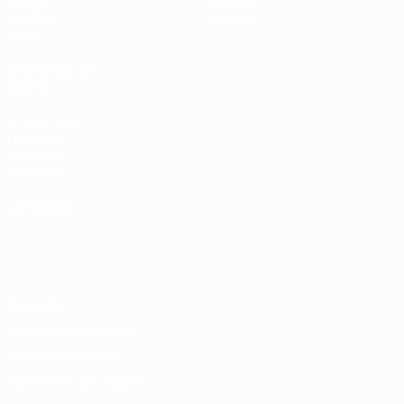
Tirages
Histoire
Groupes
À propos
Vidéo
LES SITES DE
L'UEFA
fr.UEFA.com
Fondation
UEFA pour
l'enfance
LANGUES
Français
English
Français
Deutsch
Русский
Español
Italiano
Português
Vie privée
Conditions d'utilisation
Politique de cookies
Paramètres des cookies