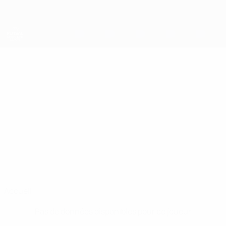
Passer
au
contenu
principal
UEFA Futsal Champions League
GON CASTEJÓN
Gon Castejón Stats
Cartagena Costa Cálida
Espagne
Accueil
Pas de données disponibles pour ce joueur