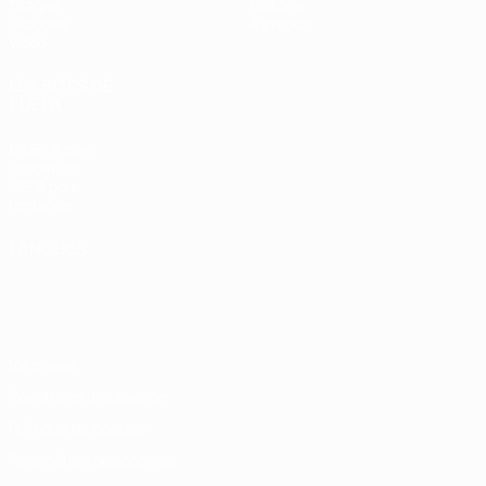
Tirages
Histoire
Groupes
À propos
Vidéo
LES SITES DE
L'UEFA
fr.UEFA.com
Fondation
UEFA pour
l'enfance
LANGUES
Français
English
Français
Deutsch
Русский
Español
Italiano
Português
Vie privée
Conditions d'utilisation
Politique de cookies
Paramètres des cookies