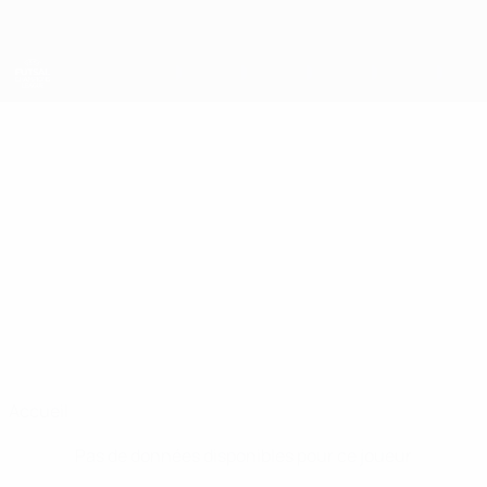
Passer
au
contenu
principal
UEFA Futsal Champions League
ATTE
Atte Taipale Stats
TAIPALE
Akaa
Finlande
Accueil
Pas de données disponibles pour ce joueur