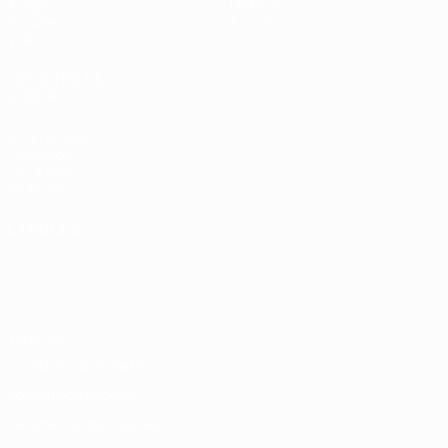
Tirages
Histoire
Groupes
À propos
Vidéo
LES SITES DE
L'UEFA
fr.UEFA.com
Fondation
UEFA pour
l'enfance
LANGUES
Français
English
Français
Deutsch
Русский
Español
Italiano
Português
Vie privée
Conditions d'utilisation
Politique de cookies
Paramètres des cookies