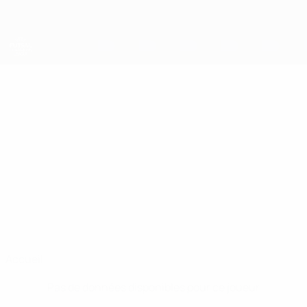
Passer
au
contenu
principal
UEFA Futsal Champions League
JACARÉ
Jacaré Stats
Benfica
Accueil
Pas de données disponibles pour ce joueur