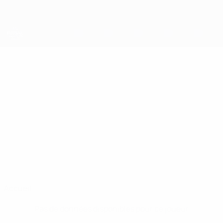
Passer
au
contenu
principal
UEFA Futsal Champions League
DARIUS
Darius Nastai Stats
NASTAI
United Galati
Roumanie
Accueil
Pas de données disponibles pour ce joueur