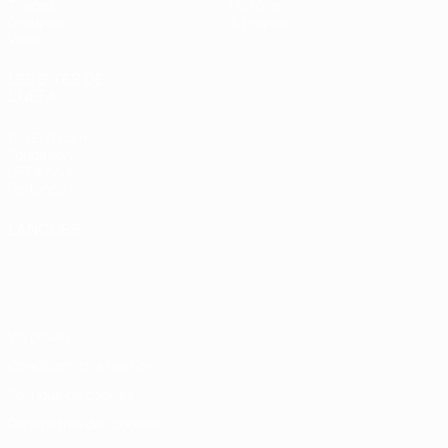
Tirages
Histoire
Groupes
À propos
Vidéo
LES SITES DE
L'UEFA
fr.UEFA.com
Fondation
UEFA pour
l'enfance
LANGUES
Français
English
Français
Deutsch
Русский
Español
Italiano
Português
Vie privée
Conditions d'utilisation
Politique de cookies
Paramètres des cookies