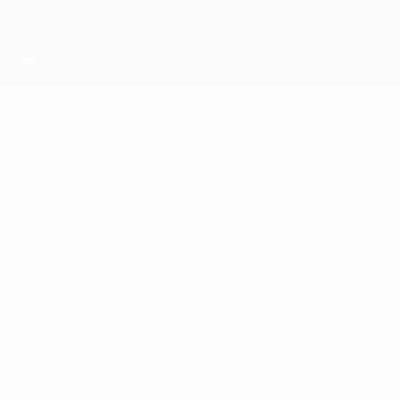
Passer
au
contenu
principal
UEFA Futsal Champions League
PAVEL
Pavel Drozd Stats
DROZD
Chrudim
Tchéquie
Accueil
Pas de données disponibles pour ce joueur