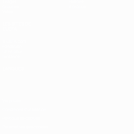
Tirages
Histoire
Groupes
À propos
Vidéo
LES SITES DE
L'UEFA
fr.UEFA.com
Fondation
UEFA pour
l'enfance
LANGUES
Français
English
Français
Deutsch
Русский
Español
Italiano
Português
Vie privée
Conditions d'utilisation
Politique de cookies
Paramètres des cookies