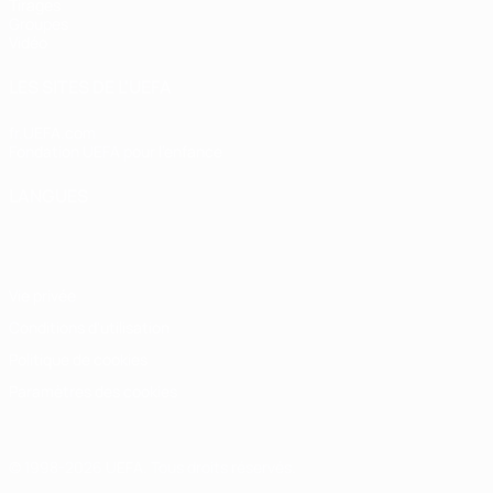
Tirages
Groupes
Vidéo
LES SITES DE L'UEFA
fr.UEFA.com
Fondation UEFA pour l'enfance
LANGUES
Français
English
Français
Deutsch
Русский
Español
Italiano
Vie privée
Conditions d'utilisation
Politique de cookies
Paramètres des cookies
© 1998-2026 UEFA. Tous droits réservés.