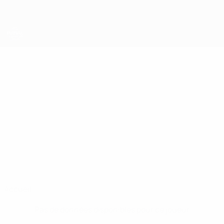
Passer
au
contenu
principal
UEFA Futsal Champions League
LEONEL
Leonel Alves Stats
ALVES
Encamp
Andorre
Accueil
Pas de données disponibles pour ce joueur