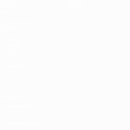
Tirages
Histoire
Groupes
À propos
Vidéo
LES SITES DE
L'UEFA
fr.UEFA.com
Fondation
UEFA pour
l'enfance
LANGUES
Français
English
Français
Deutsch
Русский
Español
Italiano
Português
Vie privée
Conditions d'utilisation
Politique de cookies
Paramètres des cookies