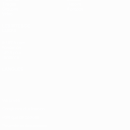
Tirages
Histoire
Groupes
À propos
Vidéo
LES SITES DE
L'UEFA
fr.UEFA.com
Fondation
UEFA pour
l'enfance
LANGUES
Français
English
Français
Deutsch
Русский
Español
Italiano
Português
Vie privée
Conditions d'utilisation
Politique de cookies
Paramètres des cookies