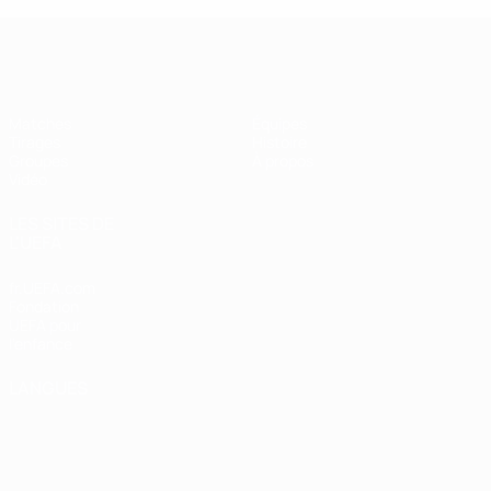
UEFA Futsal Champions League
Matches
Équipes
Tirages
Histoire
Groupes
À propos
Vidéo
LES SITES DE
L'UEFA
fr.UEFA.com
Fondation
UEFA pour
l'enfance
LANGUES
Français
English
Français
Deutsch
Русский
Español
Italiano
Português