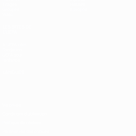
Tirages
Histoire
Groupes
À propos
Vidéo
LES SITES DE
L'UEFA
fr.UEFA.com
Fondation
UEFA pour
l'enfance
LANGUES
Français
English
Français
Deutsch
Русский
Español
Italiano
Português
Vie privée
Conditions d'utilisation
Politique de cookies
Paramètres des cookies